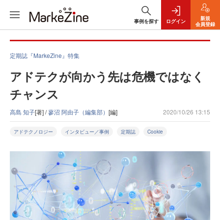
新規
事例を探す
ログイン
会員登録
定期誌『MarkeZine』特集
アドテクが向かう先は危機ではなく
チャンス
高島 知子
[著] /
蓼沼 阿由子（編集部）
[編]
2020/10/26 13:15
アドテクノロジー
インタビュー／事例
定期誌
Cookie