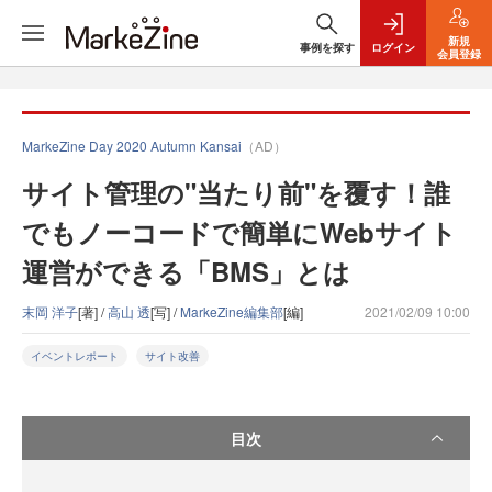
新規
事例を探す
ログイン
会員登録
MarkeZine Day 2020 Autumn Kansai
（AD）
サイト管理の"当たり前"を覆す！誰
でもノーコードで簡単にWebサイト
運営ができる「BMS」とは
末岡 洋子
[著] /
高山 透
[写] /
MarkeZine編集部
[編]
2021/02/09 10:00
イベントレポート
サイト改善
目次