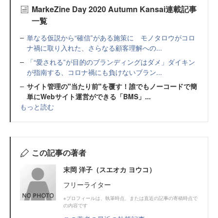
MarkeZine Day 2020 Autumn Kansai連載記事
一覧
単なる仮説から“確信”がある施策に モノタロウがコロ
ナ禍に取り入れた、さらなる顧客理解への...
「“愛される”が目的のブランディングはダメ」ダイキン
が指南する、コロナ禍にも負けないブラン...
サイト管理の"当たり前"を覆す！誰でもノーコードで簡
単にWebサイト運営ができる「BMS」...
もっと読む
この記事の著者
末岡 洋子（スエオカ ヨウコ）
フリーライター
※プロフィールは、執筆時点、または直近の記事の寄稿時点で
の内容です