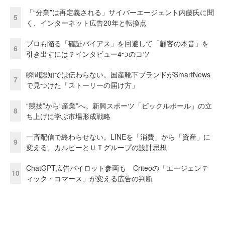
「“分業”は再定義される」サイバーエージェント内藤氏に聞
5
く、インターネット広告20年と転換点
プロも陥る「確証バイアス」を回避して「顧客の本音」を
6
引き出すには？インタビュー4つのコツ
瞬間認知では伝わらない。国産靴下ブランドがSmartNews
7
で見つけた「ストーリーの届け方」
“競技”から“産業”へ。新興スポーツ「ピックルボール」の立
8
ち上げに学ぶ市場形成戦略
一斉配信で終わらせない。LINEを「消費」から「資産」に
9
変える、カルビーとＵＴグループの設計思想
ChatGPT広告パイロット参画も Criteoの「エージェンテ
10
ィック・コマース」が変える広告の判断