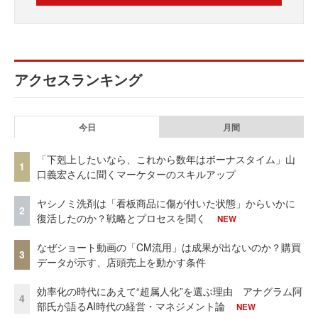
アクセスランキング
今日
月間
「下剋上したいなら、これから数年はボーナスタイム」山
1
口義宏さんに聞くマーケターのスキルアップ
ヤシノミ洗剤は「看板商品に傷が付いた状態」からいかに
2
復活したのか？戦略とプロセスを聞く
NEW
なぜショート動画の「CM流用」は成果が出ないのか？購買
3
データが示す、店頭売上を動かす条件
効率化の時代にあえて“超属人化”を選ぶ理由 アナグラム阿
4
部氏が語るAI時代の経営・マネジメント論
NEW