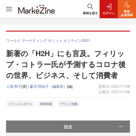
新規
事例を探す
ログイン
会員登録
ワールド マーケティング サミット オンライン2021
新著の「H2H」にも言及。フィリッ
プ・コトラー氏が予測するコロナ後
の世界、ビジネス、そして消費者
上瀧 和子
[著] /
蓼沼 阿由子（編集部）
[編]
更新日: 2021/11/08
公開日: 2021/11/08
イベントレポート
事業戦略
ブランド戦略
目次