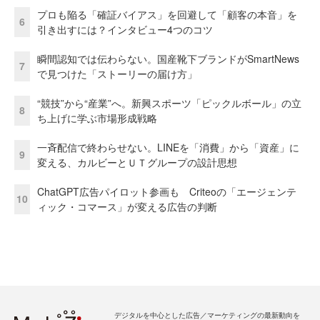
プロも陥る「確証バイアス」を回避して「顧客の本音」を
6
引き出すには？インタビュー4つのコツ
瞬間認知では伝わらない。国産靴下ブランドがSmartNews
7
で見つけた「ストーリーの届け方」
“競技”から“産業”へ。新興スポーツ「ピックルボール」の立
8
ち上げに学ぶ市場形成戦略
一斉配信で終わらせない。LINEを「消費」から「資産」に
9
変える、カルビーとＵＴグループの設計思想
ChatGPT広告パイロット参画も Criteoの「エージェンテ
10
ィック・コマース」が変える広告の判断
デジタルを中心とした広告／マーケティングの最新動向を