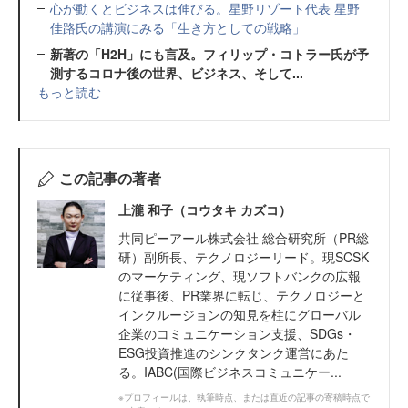
心が動くとビジネスは伸びる。星野リゾート代表 星野
佳路氏の講演にみる「生き方としての戦略」
新著の「H2H」にも言及。フィリップ・コトラー氏が予
測するコロナ後の世界、ビジネス、そして...
もっと読む
この記事の著者
上瀧 和子（コウタキ カズコ）
共同ピーアール株式会社 総合研究所（PR総
研）副所長、テクノロジーリード。現SCSK
のマーケティング、現ソフトバンクの広報
に従事後、PR業界に転じ、テクノロジーと
インクルージョンの知見を柱にグローバル
企業のコミュニケーション支援、SDGs・
ESG投資推進のシンクタンク運営にあた
る。IABC(国際ビジネスコミュニケー...
※プロフィールは、執筆時点、または直近の記事の寄稿時点で