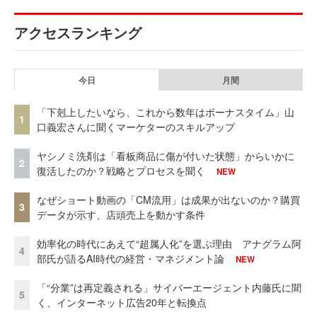
アクセスランキング
今日
月間
「下剋上したいなら、これから数年はボーナスタイム」山
1
口義宏さんに聞くマーケターのスキルアップ
ヤシノミ洗剤は「看板商品に傷が付いた状態」からいかに
2
復活したのか？戦略とプロセスを聞く
NEW
なぜショート動画の「CM流用」は成果が出ないのか？購買
3
データが示す、店頭売上を動かす条件
効率化の時代にあえて“超属人化”を選ぶ理由 アナグラム阿
4
部氏が語るAI時代の経営・マネジメント論
NEW
「“分業”は再定義される」サイバーエージェント内藤氏に聞
5
く、インターネット広告20年と転換点