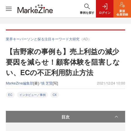
新規
事例を探す
ログイン
会員登録
業界キーパーソンと探る注目キーワード大研究
（AD）
【吉野家の事例も】売上利益の減少
要因を減らせ！顧客体験を阻害しな
い、ECの不正利用防止方法
MarkeZine編集部
[著] /
慎 芝賢
[写]
2021/12/24 10:00
EC
インタビュー／事例
CX
目次