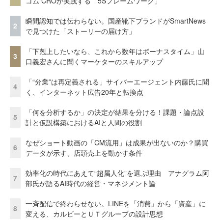
コム CROが実践する「5Sフレームワーク」
瞬間認知では伝わらない。国産靴下ブランドがSmartNews
2
で見つけた「ストーリーの届け方」
「下剋上したいなら、これから数年はボーナスタイム」山
3
口義宏さんに聞くマーケターのスキルアップ
「“分業”は再定義される」サイバーエージェント内藤氏に聞
4
く、インターネット広告20年と転換点
「何を分析するか」の決定が結果を分ける！課題・論点設
5
計と仮説構築におけるAIと人間の役割
なぜショート動画の「CM流用」は成果が出ないのか？購買
6
データが示す、店頭売上を動かす条件
効率化の時代にあえて“超属人化”を選ぶ理由 アナグラム阿
7
部氏が語るAI時代の経営・マネジメント論
一斉配信で終わらせない。LINEを「消費」から「資産」に
8
変える、カルビーとＵＴグループの設計思想