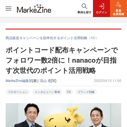
新規
事例を探す
ログイン
会員登録
商品販促キャンペーンを効率化するポイント活用戦略
（AD）
ポイントコード配布キャンペーンで
フォロワー数2倍に！nanacoが目指
す次世代のポイント活用戦略
MarkeZine編集部
[著] /
高山 透
[写]
2022/04/15 11:00
プロモーション
インタビュー／事例
CX
ブランド戦略