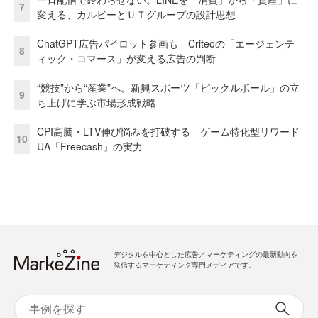
7
変える、カルビーとＵＴグループの設計思想
ChatGPT広告パイロット参画も Criteoの「エージェンテ
8
ィック・コマース」が変える広告の判断
“競技”から“産業”へ。新興スポーツ「ピックルボール」の立
9
ち上げに学ぶ市場形成戦略
CPI高騰・LTV伸び悩みを打破する ゲーム特化型リワード
10
UA「Freecash」の実力
デジタルを中心とした広告／マーケティングの最新動向を
発信するマーケティング専門メディアです。