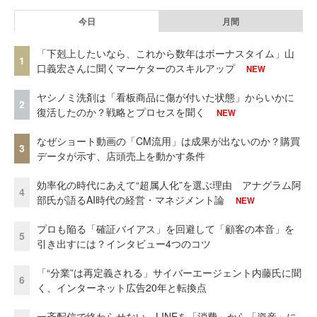
今日
月間
「下剋上したいなら、これから数年はボーナスタイム」山
1
口義宏さんに聞くマーケターのスキルアップ
NEW
ヤシノミ洗剤は「看板商品に傷が付いた状態」からいかに
2
復活したのか？戦略とプロセスを聞く
NEW
なぜショート動画の「CM流用」は成果が出ないのか？購買
3
データが示す、店頭売上を動かす条件
効率化の時代にあえて“超属人化”を選ぶ理由 アナグラム阿
4
部氏が語るAI時代の経営・マネジメント論
NEW
プロも陥る「確証バイアス」を回避して「顧客の本音」を
5
引き出すには？インタビュー4つのコツ
「“分業”は再定義される」サイバーエージェント内藤氏に聞
6
く、インターネット広告20年と転換点
一斉配信で終わらせない。LINEを「消費」から「資産」に