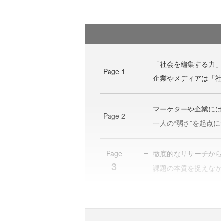
「社会を編集する力
Page
1
企業やメディアは「
マーケターや企業には
Page
2
一人の“弱さ”を起点
Page
徹底的なリサーチか
3
課題の本質を捉えな