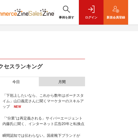
事例を探す
ログイン
新規
会員登録
クセスランキング
今日
月間
「下剋上したいなら、これから数年はボーナスタ
イム」山口義宏さんに聞くマーケターのスキルア
ップ
NEW
「“分業”は再定義される」サイバーエージェント
内藤氏に聞く、インターネット広告20年と転換点
瞬間認知では伝わらない。国産靴下ブランドが