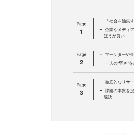
「社会を編集
Page
企業やメディ
1
ほうが良い
Page
マーケターや企
2
一人の“弱さ”
徹底的なリサ
Page
課題の本質を
3
秘訣