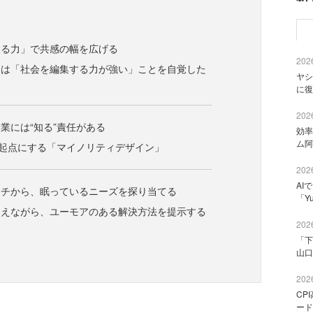
する力」で共感の幅を広げる
2026
アは「社会を編集する力が強い」ことを自覚した
ヤシ
に復
2026
業には“知る”責任がある
効率
ム阿
を起点にする「マイノリティデザイン」
2026
AI
ーチから、眠っているニーズを探り当てる
「Y
捉えながら、ユーモアのある解決方法を提示する
2026
「下
山口
2026
CP
ード