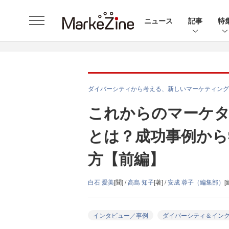
ニュース
記事
特
ダイバーシティから考える、新しいマーケティング
これからのマーケタ
とは？成功事例から
方【前編】
白石 愛美
[聞] /
高島 知子
[著] /
安成 蓉子（編集部）
[
インタビュー／事例
ダイバーシティ＆イン