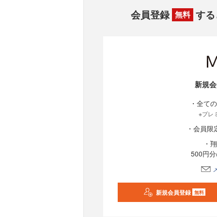
会員登録
する
無料
新規会
・全ての
※プレ
・会員限
・翔
500円
新規会員登録
無料