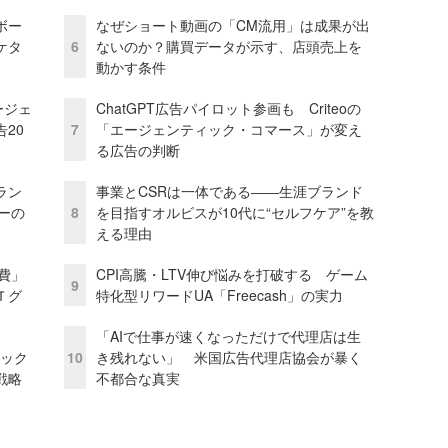
ボー
なぜショート動画の「CM流用」は成果が出
ケタ
6
ないのか？購買データが示す、店頭売上を
動かす条件
ージェ
ChatGPT広告パイロット参画も Criteoの
20
7
「エージェンティック・コマース」が変え
る広告の判断
ラン
事業とCSRは一体である――生涯ブランド
リーの
8
を目指すオルビスが10代に“セルフケア”を教
える理由
費」
CPI高騰・LTV伸び悩みを打破する ゲーム
9
Ｔグ
特化型リワードUA「Freecash」の実力
「AIで仕事が速くなっただけで代理店は生
ピック
10
き残れない」 米国広告代理店協会が暴く
戦略
不都合な真実