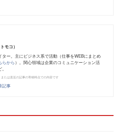
 トモコ）
ター。主にビジネス系で活動（仕事をWEBにまとめ
ちらから
）。関心領域は企業のコミュニケーション活
ど。
、または直近の記事の寄稿時点での内容です
筆記事