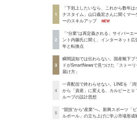
「下剋上したいなら、これから数年は
1
ナスタイム」山口義宏さんに聞くマー
ーのスキルアップ
NEW
「“分業”は再定義される」サイバーエ
2
ント内藤氏に聞く、インターネット広告
年と転換点
瞬間認知では伝わらない。国産靴下ブ
3
ドがSmartNewsで見つけた「ストー
届け方」
一斉配信で終わらせない。LINEを「消
4
から「資産」に変える、カルビーとＵ
ループの設計思想
“競技”から“産業”へ。新興スポーツ「
5
ルボール」の立ち上げに学ぶ市場形成