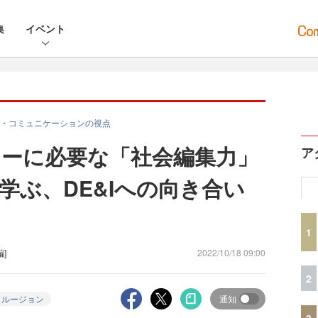
集
イベント
・コミュニケーションの視点
ーに必要な「社会編集力」
ア
学ぶ、DE&Iへの向き合い
1
編]
2022/10/18 09:00
2
クルージョン
通知
3