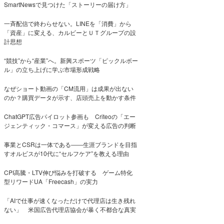
SmartNewsで見つけた「ストーリーの届け方」
一斉配信で終わらせない。LINEを「消費」から
「資産」に変える、カルビーとＵＴグループの設
計思想
“競技”から“産業”へ。新興スポーツ「ピックルボー
ル」の立ち上げに学ぶ市場形成戦略
なぜショート動画の「CM流用」は成果が出ない
のか？購買データが示す、店頭売上を動かす条件
ChatGPT広告パイロット参画も Criteoの「エー
ジェンティック・コマース」が変える広告の判断
事業とCSRは一体である――生涯ブランドを目指
すオルビスが10代に“セルフケア”を教える理由
CPI高騰・LTV伸び悩みを打破する ゲーム特化
型リワードUA「Freecash」の実力
「AIで仕事が速くなっただけで代理店は生き残れ
ない」 米国広告代理店協会が暴く不都合な真実