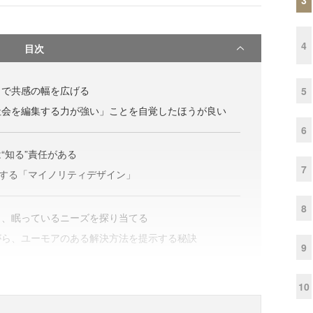
4
目次
」で共感の幅を広げる
5
社会を編集する力が強い」ことを自覚したほうが良い
6
“知る”責任がある
7
にする「マイノリティデザイン」
8
ら、眠っているニーズを探り当てる
がら、ユーモアのある解決方法を提示する秘訣
9
10