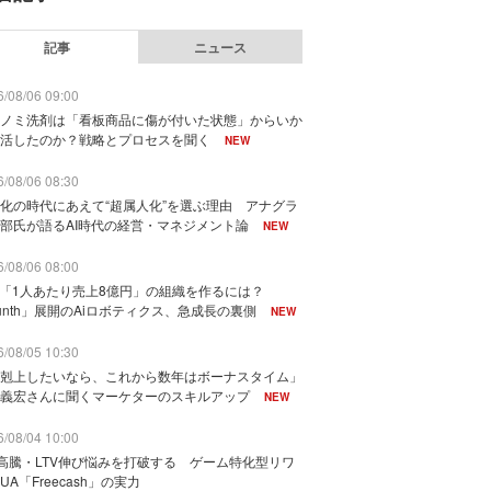
記事
ニュース
/08/06 09:00
ノミ洗剤は「看板商品に傷が付いた状態」からいか
活したのか？戦略とプロセスを聞く
NEW
/08/06 08:30
化の時代にあえて“超属人化”を選ぶ理由 アナグラ
部氏が語るAI時代の経営・マネジメント論
NEW
/08/06 08:00
で「1人あたり売上8億円」の組織を作るには？
unth」展開のAiロボティクス、急成長の裏側
NEW
/08/05 10:30
剋上したいなら、これから数年はボーナスタイム」
義宏さんに聞くマーケターのスキルアップ
NEW
/08/04 10:00
I高騰・LTV伸び悩みを打破する ゲーム特化型リワ
UA「Freecash」の実力