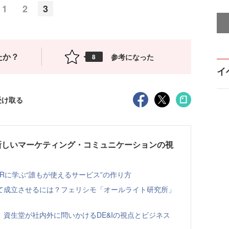
1
2
3
たか？
参考になった
8
イ
受け取る
新しいマーケティング・コミュニケーションの視
HRに学ぶ“誰もが使えるサービス”の作り方
て成立させるには？フェリシモ「オールライト研究所」
資生堂が社内外に問いかけるDE&Iの視点とビジネス