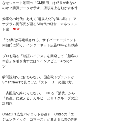
なぜショート動画の「CM流用」は成果が出ない
のか？購買データが示す、店頭売上を動かす条件
効率化の時代にあえて“超属人化”を選ぶ理由 ア
ナグラム阿部氏が語るAI時代の経営・マネジメン
ト論
NEW
「“分業”は再定義される」サイバーエージェント
内藤氏に聞く、インターネット広告20年と転換点
プロも陥る「確証バイアス」を回避して「顧客の
本音」を引き出すには？インタビュー4つのコ
ツ
瞬間認知では伝わらない。国産靴下ブランドが
SmartNewsで見つけた「ストーリーの届け方」
一斉配信で終わらせない。LINEを「消費」から
「資産」に変える、カルビーとＵＴグループの設
計思想
ChatGPT広告パイロット参画も Criteoの「エー
ジェンティック・コマース」が変える広告の判断