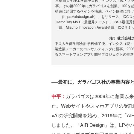
早稲田大学理工学部卒業後、インクス（現・ソ
事。その後2009年にガラパゴスを創業。100
構造に起因するペインを痛感。ペイン解消に向けて、
（https://airdesign.ai/）」をリリー
DemoDay MVT（最優秀チーム）、JSSA最優秀賞、
賞、Mizuho Innovation Award受賞、I
（右）株式会社ガ
中央大学商学部会計学科修了後、インクス（現・
製造業メーカーのコンサルティングに従事。20
るスマートフォンアプリ開発プロジェクトの推進に従事。そ
──最初に、ガラパゴス社の事業内容
中平：
ガラパゴスは2009年に創業
た。Webサイトやスマホアプリの受託
×AIの研究開発を始め、2019年に「A
しました。「AIR Design」は、L