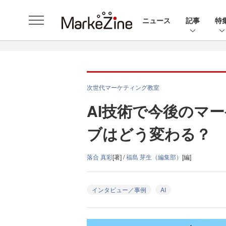
ニュース
記事
特
次世代マーケティング教室
AI技術で今後のマ
ブはどう変わる？
落合 真彩
[著] /
福島 芽生（編集部）
[編]
インタビュー／事例
AI