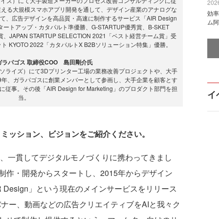
ライズ）にて大手製造メーカーのプロセス改善コンサルティングに従
2026
を超える大規模スマホアプリ開発を通して、デザイン産業のアナログな
効率
広告デザインを高品質・高速に制作するサービス「AIR Design
ム阿
ス。ICCスタートアップ・カタパルト準優勝、G-STARTUP優秀賞、B-SKET
JAPAN STARTUP SELECTION 2021「ベスト経営チーム賞」受
CCサミット KYOTO 2022「カタパルトX B2Bソリューション特集」優勝。
ラパゴス 取締役COO 島田剛介氏
ソライズ）にて3Dプリンター工場の業務改善プロジェクトや、大手
09年、ガラパゴスに創業メンバーとして参画し、大手企業を顧客とす
の後「AIR Design for Marketing」のプロダクト部門を担
イ
当。
とミッション、ビジョンをご紹介ください。
以来、一貫してデジタルモノづくりに携わってきまし
制作・開発からスタートし、2015年からデザイン
IR Design」という現在のメインサービスをリリース
Pやバナー、動画などの広告クリエイティブをAIと我々ク