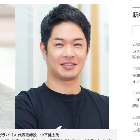
新
2026
カス
闘会
2026
実務
イノ
2026
「何
設計
2026
ヤシ
に復
ガラパゴス 代表取締役 中平健太氏