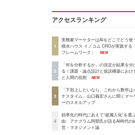
アクセスランキング
実務家マーケターはAIをどこでどう使
1
積水ハウス イノコム CROが実践する「
フレームワーク」
NEW
「何を分析するか」の決定が結果を分
2
る！課題・論点設計と仮説構築における
と人間の役割
NEW
「下剋上したいなら、これから数年は
3
ナスタイム」山口義宏さんに聞くマー
ーのスキルアップ
効率化の時代にあえて“超属人化”を選
4
由 アナグラム阿部氏が語るAI時代の
営・マネジメント論