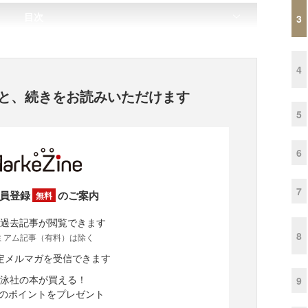
目次
3
4
と、
続きをお読みいただけます
5
6
7
員登録
のご案内
無料
過去記事が閲覧できます
8
ミアム記事（有料）は除く
定メルマガを受信できます
泳社の本が買える！
9
分のポイントをプレゼント