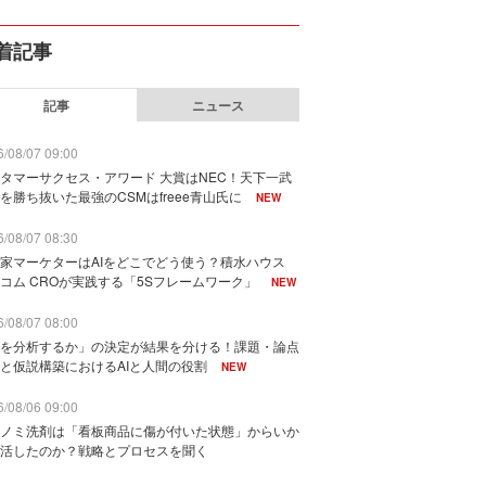
着記事
記事
ニュース
/08/07 09:00
タマーサクセス・アワード 大賞はNEC！天下一武
を勝ち抜いた最強のCSMはfreee青山氏に
NEW
/08/07 08:30
家マーケターはAIをどこでどう使う？積水ハウス
コム CROが実践する「5Sフレームワーク」
NEW
/08/07 08:00
を分析するか」の決定が結果を分ける！課題・論点
と仮説構築におけるAIと人間の役割
NEW
/08/06 09:00
ノミ洗剤は「看板商品に傷が付いた状態」からいか
活したのか？戦略とプロセスを聞く