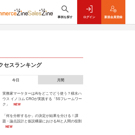
事例を探す
ログイン
新規
会員登録
クセスランキング
今日
月間
実務家マーケターはAIをどこでどう使う？積水ハ
ウス イノコム CROが実践する「5Sフレームワー
ク」
NEW
「何を分析するか」の決定が結果を分ける！課
題・論点設計と仮説構築におけるAIと人間の役割
NEW