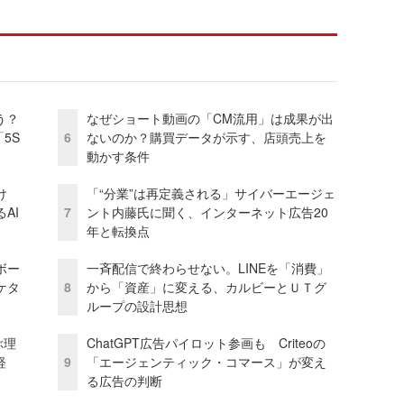
う？
なぜショート動画の「CM流用」は成果が出
5S
6
ないのか？購買データが示す、店頭売上を
動かす条件
け
「“分業”は再定義される」サイバーエージェ
AI
7
ント内藤氏に聞く、インターネット広告20
年と転換点
ボー
一斉配信で終わらせない。LINEを「消費」
ケタ
8
から「資産」に変える、カルビーとＵＴグ
ループの設計思想
ぶ理
ChatGPT広告パイロット参画も Criteoの
経
9
「エージェンティック・コマース」が変え
る広告の判断