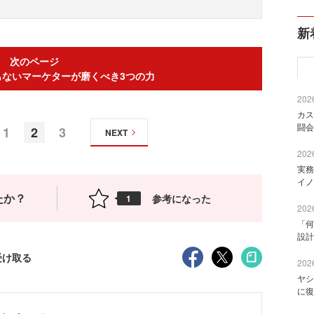
新
次のページ
もないマーケターが磨くべき3つの力
2026
カス
闘会
1
2
3
NEXT
2026
実務
イノ
たか？
参考になった
1
2026
「何
設計
受け取る
2026
ヤシ
に復