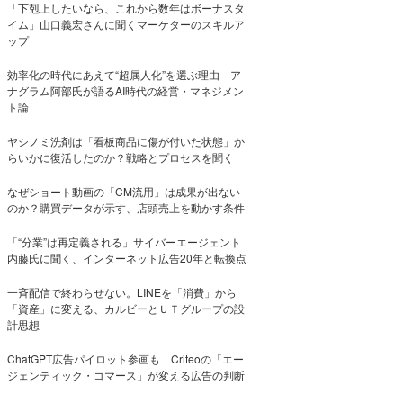
「下剋上したいなら、これから数年はボーナスタ
イム」山口義宏さんに聞くマーケターのスキルア
ップ
効率化の時代にあえて“超属人化”を選ぶ理由 ア
ナグラム阿部氏が語るAI時代の経営・マネジメン
ト論
ヤシノミ洗剤は「看板商品に傷が付いた状態」か
らいかに復活したのか？戦略とプロセスを聞く
なぜショート動画の「CM流用」は成果が出ない
のか？購買データが示す、店頭売上を動かす条件
「“分業”は再定義される」サイバーエージェント
内藤氏に聞く、インターネット広告20年と転換点
一斉配信で終わらせない。LINEを「消費」から
「資産」に変える、カルビーとＵＴグループの設
計思想
ChatGPT広告パイロット参画も Criteoの「エー
ジェンティック・コマース」が変える広告の判断