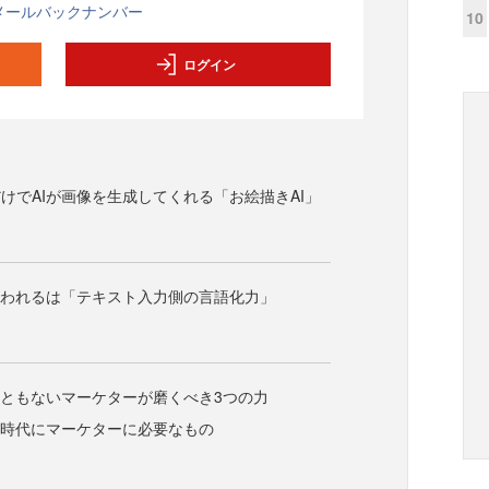
メールバックナンバー
10
ログイン
けでAIが画像を生成してくれる「お絵描きAI」
問われるは「テキスト入力側の言語化力」
にともないマーケターが磨くべき3つの力
る時代にマーケターに必要なもの