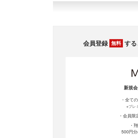
会員登録
する
無料
新規会
・全ての
※プレ
・会員限
・翔
500円