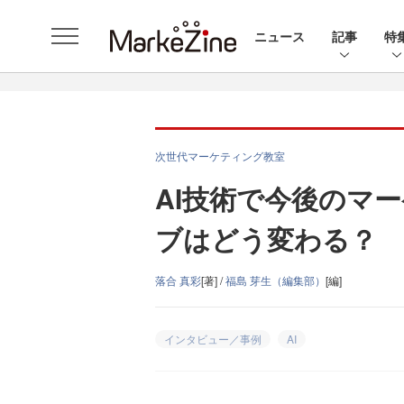
ニュース
記事
特
次世代マーケティング教室
AI技術で今後のマ
ブはどう変わる？
落合 真彩
[著] /
福島 芽生（編集部）
[編]
インタビュー／事例
AI