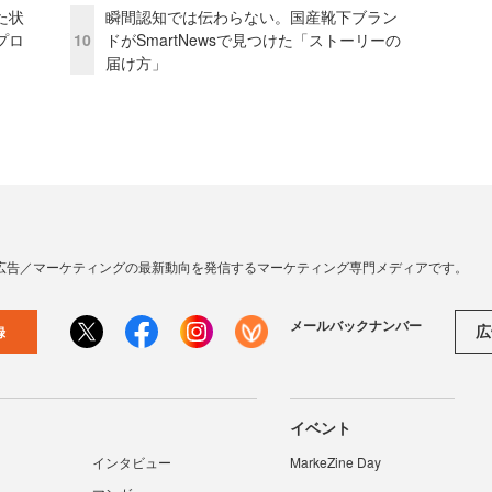
た状
瞬間認知では伝わらない。国産靴下ブラン
プロ
10
ドがSmartNewsで見つけた「ストーリーの
届け方」
広告／マーケティングの最新動向を発信するマーケティング専門メディアです。
メールバックナンバー
広
録
イベント
インタビュー
MarkeZine Day