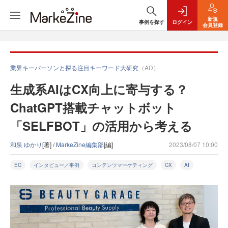
新規
事例を探す
ログイン
会員登録
業界キーパーソンと探る注目キーワード大研究
（AD）
生成系AIはCX向上に寄与する？
ChatGPT搭載チャットボット
「SELFBOT」の活用から考える
和泉 ゆかり
[著] /
MarkeZine編集部
[編]
2023/08/07 10:00
EC
インタビュー／事例
コンテンツマーケティング
CX
AI