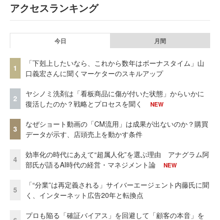
アクセスランキング
今日
月間
「下剋上したいなら、これから数年はボーナスタイム」山
1
口義宏さんに聞くマーケターのスキルアップ
ヤシノミ洗剤は「看板商品に傷が付いた状態」からいかに
2
復活したのか？戦略とプロセスを聞く
NEW
なぜショート動画の「CM流用」は成果が出ないのか？購買
3
データが示す、店頭売上を動かす条件
効率化の時代にあえて“超属人化”を選ぶ理由 アナグラム阿
4
部氏が語るAI時代の経営・マネジメント論
NEW
「“分業”は再定義される」サイバーエージェント内藤氏に聞
5
く、インターネット広告20年と転換点
プロも陥る「確証バイアス」を回避して「顧客の本音」を