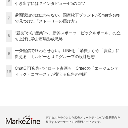
6
引き出すには？インタビュー4つのコツ
瞬間認知では伝わらない。国産靴下ブランドがSmartNews
7
で見つけた「ストーリーの届け方」
“競技”から“産業”へ。新興スポーツ「ピックルボール」の立
8
ち上げに学ぶ市場形成戦略
一斉配信で終わらせない。LINEを「消費」から「資産」に
9
変える、カルビーとＵＴグループの設計思想
ChatGPT広告パイロット参画も Criteoの「エージェンテ
10
ィック・コマース」が変える広告の判断
デジタルを中心とした広告／マーケティングの最新動向を
発信するマーケティング専門メディアです。