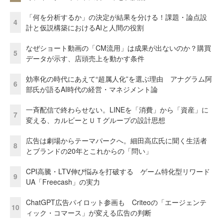
「何を分析するか」の決定が結果を分ける！課題・論点設
4
計と仮説構築におけるAIと人間の役割
なぜショート動画の「CM流用」は成果が出ないのか？購買
5
データが示す、店頭売上を動かす条件
効率化の時代にあえて“超属人化”を選ぶ理由 アナグラム阿
6
部氏が語るAI時代の経営・マネジメント論
一斉配信で終わらせない。LINEを「消費」から「資産」に
7
変える、カルビーとＵＴグループの設計思想
広告は劇場からテーマパークへ。細田高広氏に聞く生活者
8
とブランドの20年とこれからの「問い」
CPI高騰・LTV伸び悩みを打破する ゲーム特化型リワード
9
UA「Freecash」の実力
ChatGPT広告パイロット参画も Criteoの「エージェンテ
10
ィック・コマース」が変える広告の判断