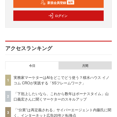
新規会員登録
無料
ログイン
アクセスランキング
今日
月間
実務家マーケターはAIをどこでどう使う？積水ハウス イノ
1
コム CROが実践する「5Sフレームワーク」
「下剋上したいなら、これから数年はボーナスタイム」山
2
口義宏さんに聞くマーケターのスキルアップ
「“分業”は再定義される」サイバーエージェント内藤氏に聞
3
く、インターネット広告20年と転換点