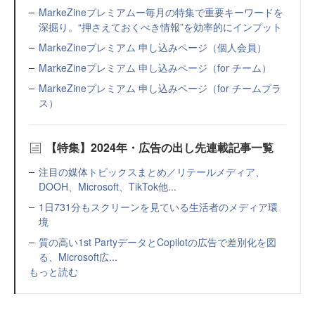
MarkeZineプレミアムー毎月の特集で重要キーワードを
深掘り。“押さえておくべき情報”を効率的にインプット
MarkeZineプレミアム 申し込みページ（個人会員）
MarkeZineプレミアム 申し込みページ（for チーム）
MarkeZineプレミアム 申し込みページ（for チームプラ
ス）
【特集】2024年・広告の出し先連載記事一覧
注目の媒体トピックスまとめ／リテールメディア、
DOOH、Microsoft、TikTok他...
1日731分もスクリーンを見ている生活者のメディア環
境
質の高い1st PartyデータとCopilotの広告で差別化を図
る、Microsoft広...
もっと読む