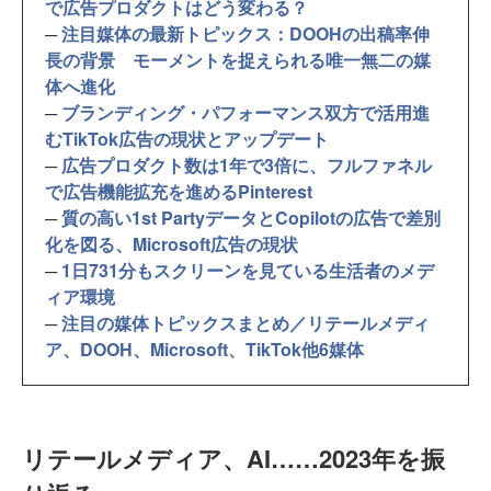
で広告プロダクトはどう変わる？
─
注目媒体の最新トピックス：DOOHの出稿率伸
長の背景 モーメントを捉えられる唯一無二の媒
体へ進化
─
ブランディング・パフォーマンス双方で活用進
むTikTok広告の現状とアップデート
─
広告プロダクト数は1年で3倍に、フルファネル
で広告機能拡充を進めるPinterest
─
質の高い1st PartyデータとCopilotの広告で差別
化を図る、Microsoft広告の現状
─
1日731分もスクリーンを見ている生活者のメデ
ィア環境
─
注目の媒体トピックスまとめ／リテールメディ
ア、DOOH、Microsoft、TikTok他6媒体
リテールメディア、AI……2023年を振