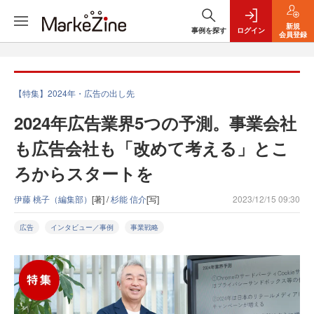
新規
事例を探す
ログイン
会員登録
【特集】2024年・広告の出し先
2024年広告業界5つの予測。事業会社
も広告会社も「改めて考える」とこ
ろからスタートを
伊藤 桃子（編集部）
[著] /
杉能 信介
[写]
2023/12/15 09:30
広告
インタビュー／事例
事業戦略