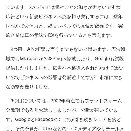
ています。xメディアは個社ごとの動きが大きいですね。
広告という新規ビジネスへ舵を切り実行するには、数年
レベルでの体力と、経営レベルでの覚悟が必要です。実
施企業は真の意味でDXを行っているとも言えます。
2つ目、AIの衝撃は言うまでもないと思います。広告領
域でもMicrosoftがAIをBingへ搭載したり、Googleも試験
提供したりしました。広告へ本格導入されたわけではな
いのでビジネスへの影響は発展途上ですが、市場に大き
な衝撃が走りました。
3つ目については、2022年時点でもプラットフォーム
分散期であるとお話ししましたが、分断が続いていま
す。GoogleとFacebookの二強が引き続きシェアを落と
し、その予算がTikTokなどのTier2メディアやリテールメ