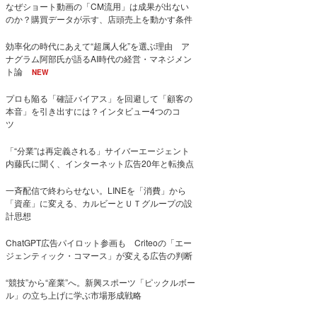
なぜショート動画の「CM流用」は成果が出ない
のか？購買データが示す、店頭売上を動かす条件
効率化の時代にあえて“超属人化”を選ぶ理由 ア
ナグラム阿部氏が語るAI時代の経営・マネジメン
ト論
NEW
プロも陥る「確証バイアス」を回避して「顧客の
本音」を引き出すには？インタビュー4つのコ
ツ
「“分業”は再定義される」サイバーエージェント
内藤氏に聞く、インターネット広告20年と転換点
一斉配信で終わらせない。LINEを「消費」から
「資産」に変える、カルビーとＵＴグループの設
計思想
ChatGPT広告パイロット参画も Criteoの「エー
ジェンティック・コマース」が変える広告の判断
“競技”から“産業”へ。新興スポーツ「ピックルボー
ル」の立ち上げに学ぶ市場形成戦略