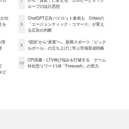
プロ
7
から「資産」に変える、カルビーとＵＴグ
ループの設計思想
果が出
ChatGPT広告パイロット参画も Criteoの
上を
8
「エージェンティック・コマース」が変え
る広告の判断
ぶ理
“競技”から“産業”へ。新興スポーツ「ピック
9
経
ルボール」の立ち上げに学ぶ市場形成戦略
CPI高騰・LTV伸び悩みを打破する ゲーム
10
て
特化型リワードUA「Freecash」の実力
タビ