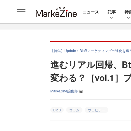
ニュース
記事
特
【特集】Update：BtoBマーケティングの進化を追
進むリアル回帰、B
変わる？［vol.1
MarkeZine編集部
[編]
BtoB
コラム
ウェビナー