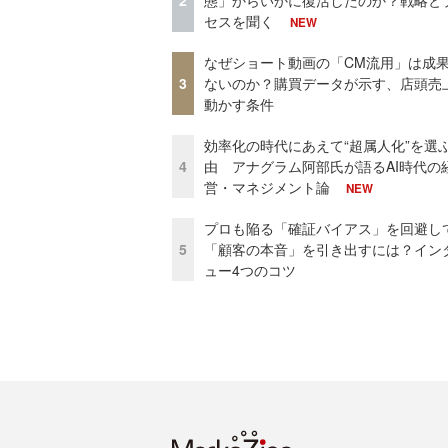
2
態」からいかに復活したのか？戦略と
セスを聞く
NEW
なぜショート動画の「CM流用」は成
3
ないのか？購買データが示す、店頭売
動かす条件
効率化の時代にあえて“超属人化”を選
4
由 アナグラム阿部氏が語るAI時代の
営・マネジメント論
NEW
プロも陥る「確証バイアス」を回避し
5
「顧客の本音」を引き出すには？イン
ュー4つのコツ