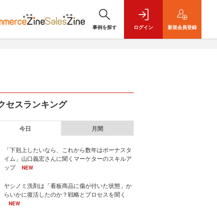
事例を探す
ログイン
新規
会員登録
クセスランキング
今日
月間
「下剋上したいなら、これから数年はボーナスタ
イム」山口義宏さんに聞くマーケターのスキルア
ップ
NEW
ヤシノミ洗剤は「看板商品に傷が付いた状態」か
らいかに復活したのか？戦略とプロセスを聞く
NEW