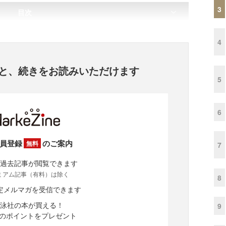
3
目次
4
と、
続きをお読みいただけます
5
6
員登録
のご案内
無料
7
過去記事が閲覧できます
ミアム記事（有料）は除く
8
定メルマガを受信できます
泳社の本が買える！
9
分のポイントをプレゼント