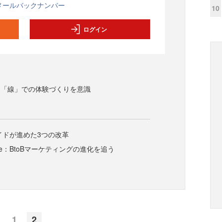
メールバックナンバー
10
ログイン
く「線」での体験づくりを意識
レイドが進めた3つの改革
te：BtoBマーケティングの進化を追う
1
2