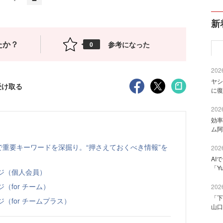
新
たか？
参考になった
0
2026
ヤシ
受け取る
に復
2026
効率
ム阿
特集で重要キーワードを深掘り。“押さえておくべき情報”を
2026
AI
「Y
ページ（個人会員）
ジ（for チーム）
2026
「下
ジ（for チームプラス）
山口