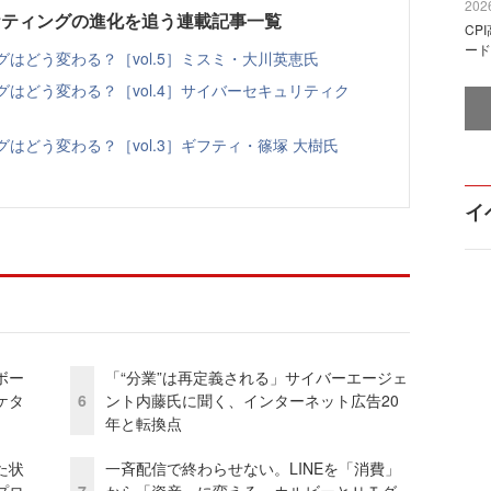
2026
マーケティングの進化を追う連載記事一覧
CP
ード
グはどう変わる？［vol.5］ミスミ・大川英恵氏
グはどう変わる？［vol.4］サイバーセキュリティク
グはどう変わる？［vol.3］ギフティ・篠塚 大樹氏
イ
ボー
「“分業”は再定義される」サイバーエージェ
ケタ
6
ント内藤氏に聞く、インターネット広告20
年と転換点
た状
一斉配信で終わらせない。LINEを「消費」