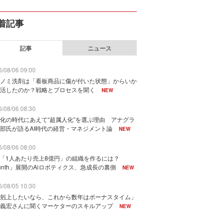
着記事
記事
ニュース
/08/06 09:00
ノミ洗剤は「看板商品に傷が付いた状態」からいか
活したのか？戦略とプロセスを聞く
NEW
/08/06 08:30
化の時代にあえて“超属人化”を選ぶ理由 アナグラ
部氏が語るAI時代の経営・マネジメント論
NEW
/08/06 08:00
で「1人あたり売上8億円」の組織を作るには？
unth」展開のAiロボティクス、急成長の裏側
NEW
/08/05 10:30
剋上したいなら、これから数年はボーナスタイム」
義宏さんに聞くマーケターのスキルアップ
NEW