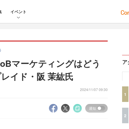
集
イベント
う
toBマーケティングはどう
ア
］プレイド・阪 茉紘氏
2024/11/07 09:30
1
通知
2