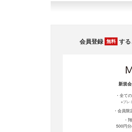
会員登録
する
無料
新規会
・全ての
※プレ
・会員限
・翔
500円