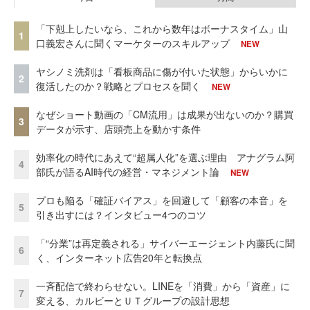
「下剋上したいなら、これから数年はボーナスタイム」山
1
口義宏さんに聞くマーケターのスキルアップ
NEW
ヤシノミ洗剤は「看板商品に傷が付いた状態」からいかに
2
復活したのか？戦略とプロセスを聞く
NEW
なぜショート動画の「CM流用」は成果が出ないのか？購買
3
データが示す、店頭売上を動かす条件
効率化の時代にあえて“超属人化”を選ぶ理由 アナグラム阿
4
部氏が語るAI時代の経営・マネジメント論
NEW
プロも陥る「確証バイアス」を回避して「顧客の本音」を
5
引き出すには？インタビュー4つのコツ
「“分業”は再定義される」サイバーエージェント内藤氏に聞
6
く、インターネット広告20年と転換点
一斉配信で終わらせない。LINEを「消費」から「資産」に
7
変える、カルビーとＵＴグループの設計思想