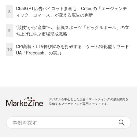
ChatGPT広告パイロット参画も Criteoの「エージェンテ
8
ィック・コマース」が変える広告の判断
“競技”から“産業”へ。新興スポーツ「ピックルボール」の立
9
ち上げに学ぶ市場形成戦略
CPI高騰・LTV伸び悩みを打破する ゲーム特化型リワード
10
UA「Freecash」の実力
デジタルを中心とした広告／マーケティングの最新動向を
発信するマーケティング専門メディアです。