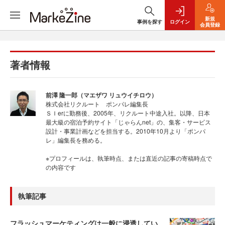
新規
事例を探す
ログイン
会員登録
著者情報
前澤 隆一郎（マエザワ リュウイチロウ）
株式会社リクルート ポンパレ編集長
ＳＩerに勤務後、2005年、リクルート中途入社。以降、日本
最大級の宿泊予約サイト「じゃらんnet」の、集客・サービス
設計・事業計画などを担当する。2010年10月より「ポンパ
レ」編集長を務める。
※プロフィールは、執筆時点、または直近の記事の寄稿時点で
の内容です
執筆記事
フラッシュマーケティングは一般に浸透してい