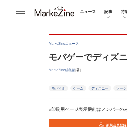
ニュース
記事
特
MarkeZineニュース
モバゲーでディズ
MarkeZine編集部
[著]
モバイル
ゲーム
ディズニー
ソーシ
※印刷用ページ表示機能はメンバーの
新規会員登録