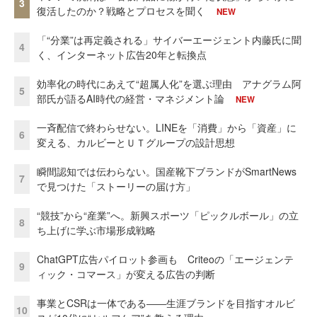
3
復活したのか？戦略とプロセスを聞く
NEW
「“分業”は再定義される」サイバーエージェント内藤氏に聞
4
く、インターネット広告20年と転換点
効率化の時代にあえて“超属人化”を選ぶ理由 アナグラム阿
5
部氏が語るAI時代の経営・マネジメント論
NEW
一斉配信で終わらせない。LINEを「消費」から「資産」に
6
変える、カルビーとＵＴグループの設計思想
瞬間認知では伝わらない。国産靴下ブランドがSmartNews
7
で見つけた「ストーリーの届け方」
“競技”から“産業”へ。新興スポーツ「ピックルボール」の立
8
ち上げに学ぶ市場形成戦略
ChatGPT広告パイロット参画も Criteoの「エージェンテ
9
ィック・コマース」が変える広告の判断
事業とCSRは一体である――生涯ブランドを目指すオルビ
10