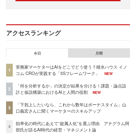
アクセスランキング
今日
月間
実務家マーケターはAIをどこでどう使う？積水ハウス イノ
1
コム CROが実践する「5Sフレームワーク」
NEW
「何を分析するか」の決定が結果を分ける！課題・論点設
2
計と仮説構築におけるAIと人間の役割
NEW
「下剋上したいなら、これから数年はボーナスタイム」山
3
口義宏さんに聞くマーケターのスキルアップ
効率化の時代にあえて“超属人化”を選ぶ理由 アナグラム阿
4
部氏が語るAI時代の経営・マネジメント論