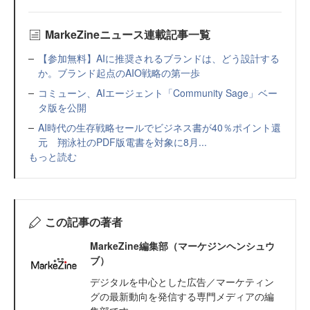
MarkeZineニュース連載記事一覧
【参加無料】AIに推奨されるブランドは、どう設計する
か。ブランド起点のAIO戦略の第一歩
コミューン、AIエージェント「Community Sage」ベー
タ版を公開
AI時代の生存戦略セールでビジネス書が40％ポイント還
元 翔泳社のPDF版電書を対象に8月...
もっと読む
この記事の著者
MarkeZine編集部（マーケジンヘンシュウ
ブ）
デジタルを中心とした広告／マーケティン
グの最新動向を発信する専門メディアの編