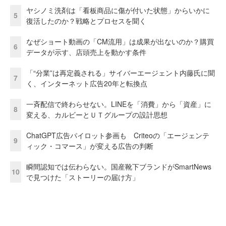
ヤシノミ洗剤は「看板商品に傷が付いた状態」からいかに
5
復活したのか？戦略とプロセスを聞く
なぜショート動画の「CM流用」は成果が出ないのか？購買
6
データが示す、店頭売上を動かす条件
「“分業”は再定義される」サイバーエージェント内藤氏に聞
7
く、インターネット広告20年と転換点
一斉配信で終わらせない。LINEを「消費」から「資産」に
8
変える、カルビーとＵＴグループの設計思想
ChatGPT広告パイロット参画も Criteoの「エージェンテ
9
ィック・コマース」が変える広告の判断
瞬間認知では伝わらない。国産靴下ブランドがSmartNews
10
で見つけた「ストーリーの届け方」