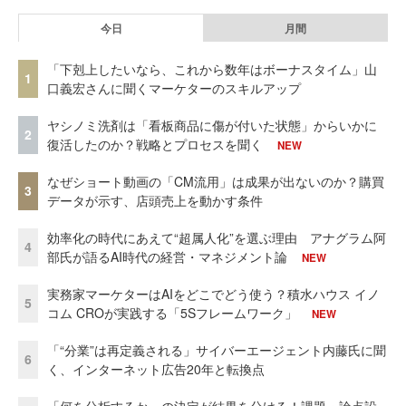
今日
月間
「下剋上したいなら、これから数年はボーナスタイム」山
1
口義宏さんに聞くマーケターのスキルアップ
ヤシノミ洗剤は「看板商品に傷が付いた状態」からいかに
2
復活したのか？戦略とプロセスを聞く
NEW
なぜショート動画の「CM流用」は成果が出ないのか？購買
3
データが示す、店頭売上を動かす条件
効率化の時代にあえて“超属人化”を選ぶ理由 アナグラム阿
4
部氏が語るAI時代の経営・マネジメント論
NEW
実務家マーケターはAIをどこでどう使う？積水ハウス イノ
5
コム CROが実践する「5Sフレームワーク」
NEW
「“分業”は再定義される」サイバーエージェント内藤氏に聞
6
く、インターネット広告20年と転換点
「何を分析するか」の決定が結果を分ける！課題・論点設