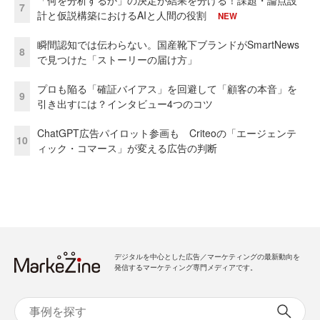
7
計と仮説構築におけるAIと人間の役割
NEW
瞬間認知では伝わらない。国産靴下ブランドがSmartNews
8
で見つけた「ストーリーの届け方」
プロも陥る「確証バイアス」を回避して「顧客の本音」を
9
引き出すには？インタビュー4つのコツ
ChatGPT広告パイロット参画も Criteoの「エージェンテ
10
ィック・コマース」が変える広告の判断
デジタルを中心とした広告／マーケティングの最新動向を
発信するマーケティング専門メディアです。