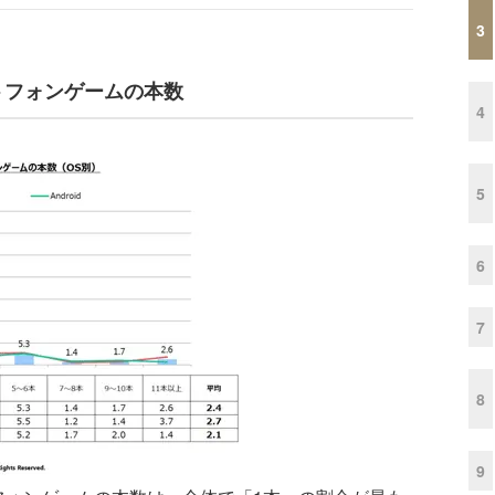
3
トフォンゲームの本数
4
5
6
7
8
9