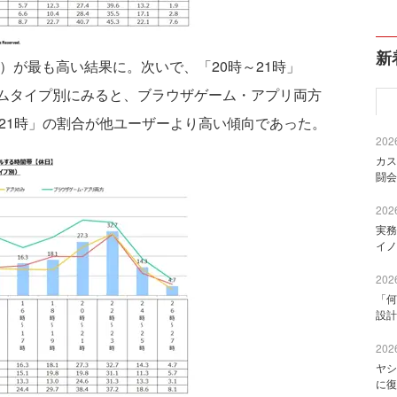
新
％）が最も高い結果に。次いで、「20時～21時」
ームタイプ別にみると、ブラウザゲーム・アプリ両方
21時」の割合が他ユーザーより高い傾向であった。
2026
カス
闘会
2026
実務
イノ
2026
「何
設計
2026
ヤシ
に復