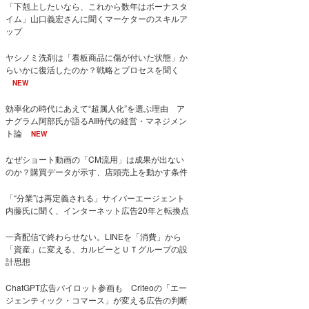
「下剋上したいなら、これから数年はボーナスタ
イム」山口義宏さんに聞くマーケターのスキルア
ップ
ヤシノミ洗剤は「看板商品に傷が付いた状態」か
らいかに復活したのか？戦略とプロセスを聞く
NEW
効率化の時代にあえて“超属人化”を選ぶ理由 ア
ナグラム阿部氏が語るAI時代の経営・マネジメン
ト論
NEW
なぜショート動画の「CM流用」は成果が出ない
のか？購買データが示す、店頭売上を動かす条件
「“分業”は再定義される」サイバーエージェント
内藤氏に聞く、インターネット広告20年と転換点
一斉配信で終わらせない。LINEを「消費」から
「資産」に変える、カルビーとＵＴグループの設
計思想
ChatGPT広告パイロット参画も Criteoの「エー
ジェンティック・コマース」が変える広告の判断