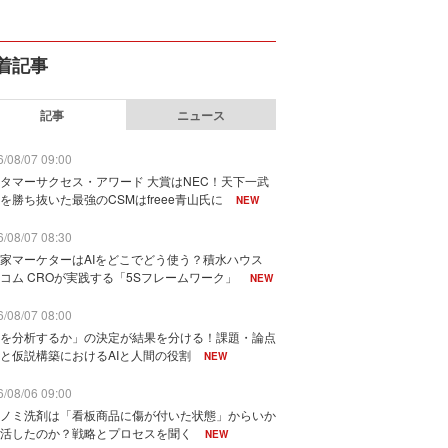
着記事
記事
ニュース
/08/07 09:00
タマーサクセス・アワード 大賞はNEC！天下一武
を勝ち抜いた最強のCSMはfreee青山氏に
NEW
/08/07 08:30
家マーケターはAIをどこでどう使う？積水ハウス
コム CROが実践する「5Sフレームワーク」
NEW
/08/07 08:00
を分析するか」の決定が結果を分ける！課題・論点
と仮説構築におけるAIと人間の役割
NEW
/08/06 09:00
ノミ洗剤は「看板商品に傷が付いた状態」からいか
活したのか？戦略とプロセスを聞く
NEW