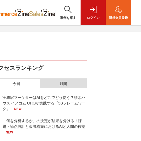
事例を探す
ログイン
新規
会員登録
クセスランキング
今日
月間
実務家マーケターはAIをどこでどう使う？積水ハ
ウス イノコム CROが実践する「5Sフレームワー
ク」
NEW
「何を分析するか」の決定が結果を分ける！課
題・論点設計と仮説構築におけるAIと人間の役割
NEW