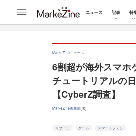
ニュース
記事
特
MarkeZineニュース
6割超が海外スマホ
チュートリアルの日
【CyberZ調査】
MarkeZine編集部
[著]
リサーチ
ゲーム
スマートフォン