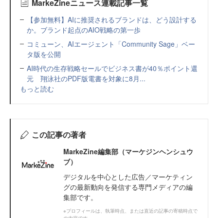
MarkeZineニュース連載記事一覧
【参加無料】AIに推奨されるブランドは、どう設計する
か。ブランド起点のAIO戦略の第一歩
コミューン、AIエージェント「Community Sage」ベー
タ版を公開
AI時代の生存戦略セールでビジネス書が40％ポイント還
元 翔泳社のPDF版電書を対象に8月...
もっと読む
この記事の著者
MarkeZine編集部（マーケジンヘンシュウ
ブ）
デジタルを中心とした広告／マーケティン
グの最新動向を発信する専門メディアの編
集部です。
※プロフィールは、執筆時点、または直近の記事の寄稿時点で
の内容です