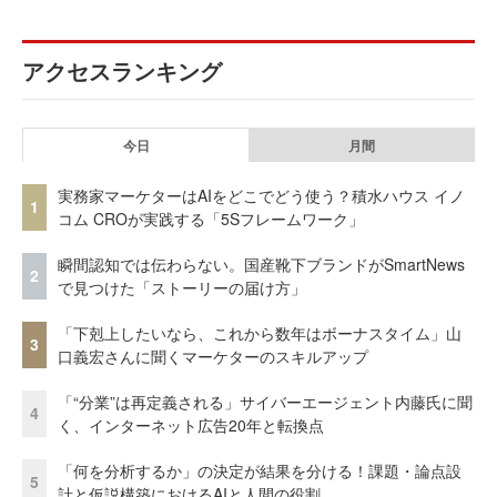
アクセスランキング
今日
月間
実務家マーケターはAIをどこでどう使う？積水ハウス イノ
1
コム CROが実践する「5Sフレームワーク」
瞬間認知では伝わらない。国産靴下ブランドがSmartNews
2
で見つけた「ストーリーの届け方」
「下剋上したいなら、これから数年はボーナスタイム」山
3
口義宏さんに聞くマーケターのスキルアップ
「“分業”は再定義される」サイバーエージェント内藤氏に聞
4
く、インターネット広告20年と転換点
「何を分析するか」の決定が結果を分ける！課題・論点設
5
計と仮説構築におけるAIと人間の役割