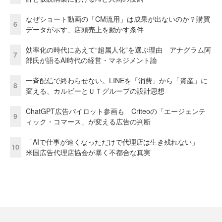
なぜショート動画の「CM流用」は成果が出ないのか？購買
6
データが示す、店頭売上を動かす条件
効率化の時代にあえて“超属人化”を選ぶ理由 アナグラム阿
7
部氏が語るAI時代の経営・マネジメント論
一斉配信で終わらせない。LINEを「消費」から「資産」に
8
変える、カルビーとＵＴグループの設計思想
ChatGPT広告パイロット参画も Criteoの「エージェンテ
9
ィック・コマース」が変える広告の判断
「AIで仕事が速くなっただけで代理店は生き残れない」
10
米国広告代理店協会が暴く不都合な真実