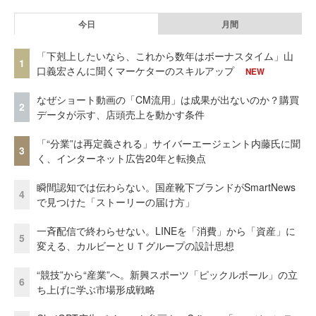
今日
月間
「下剋上したいなら、これから数年はボーナスタイム」山
1
口義宏さんに聞くマーケターのスキルアップ
NEW
なぜショート動画の「CM流用」は成果が出ないのか？購買
2
データが示す、店頭売上を動かす条件
「“分業”は再定義される」サイバーエージェント内藤氏に聞
3
く、インターネット広告20年と転換点
瞬間認知では伝わらない。国産靴下ブランドがSmartNews
4
で見つけた「ストーリーの届け方」
一斉配信で終わらせない。LINEを「消費」から「資産」に
5
変える、カルビーとＵＴグループの設計思想
“競技”から“産業”へ。新興スポーツ「ピックルボール」の立
6
ち上げに学ぶ市場形成戦略