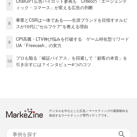
ChatGPT広告パイロット参画も Criteoの「エージェンテ
7
ィック・コマース」が変える広告の判断
事業とCSRは一体である――生涯ブランドを目指すオルビ
8
スが10代に“セルフケア”を教える理由
CPI高騰・LTV伸び悩みを打破する ゲーム特化型リワード
9
UA「Freecash」の実力
プロも陥る「確証バイアス」を回避して「顧客の本音」を
10
引き出すには？インタビュー4つのコツ
デジタルを中心とした広告／マーケティングの最新動向を
発信するマーケティング専門メディアです。