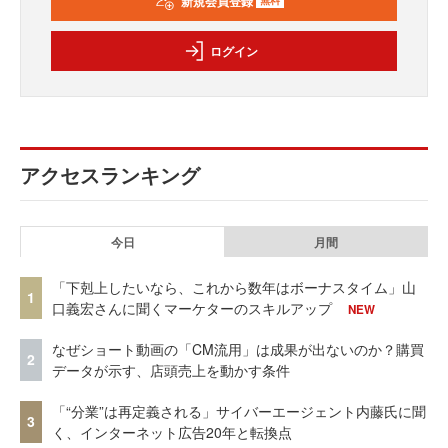
新規会員登録
無料
ログイン
アクセスランキング
今日
月間
「下剋上したいなら、これから数年はボーナスタイム」山
1
口義宏さんに聞くマーケターのスキルアップ
NEW
なぜショート動画の「CM流用」は成果が出ないのか？購買
2
データが示す、店頭売上を動かす条件
「“分業”は再定義される」サイバーエージェント内藤氏に聞
3
く、インターネット広告20年と転換点