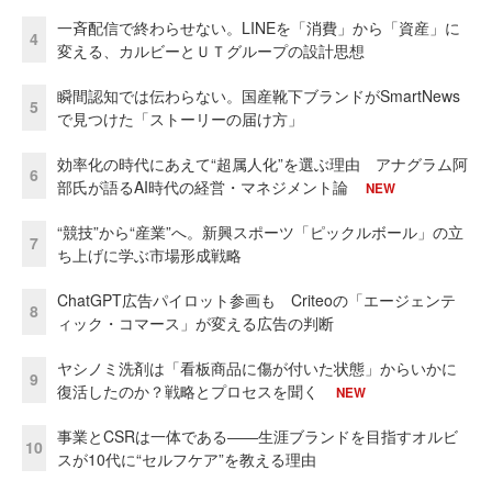
一斉配信で終わらせない。LINEを「消費」から「資産」に
4
変える、カルビーとＵＴグループの設計思想
瞬間認知では伝わらない。国産靴下ブランドがSmartNews
5
で見つけた「ストーリーの届け方」
効率化の時代にあえて“超属人化”を選ぶ理由 アナグラム阿
6
部氏が語るAI時代の経営・マネジメント論
NEW
“競技”から“産業”へ。新興スポーツ「ピックルボール」の立
7
ち上げに学ぶ市場形成戦略
ChatGPT広告パイロット参画も Criteoの「エージェンテ
8
ィック・コマース」が変える広告の判断
ヤシノミ洗剤は「看板商品に傷が付いた状態」からいかに
9
復活したのか？戦略とプロセスを聞く
NEW
事業とCSRは一体である――生涯ブランドを目指すオルビ
10
スが10代に“セルフケア”を教える理由