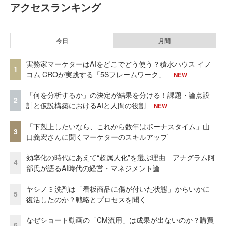
アクセスランキング
今日
月間
実務家マーケターはAIをどこでどう使う？積水ハウス イノ
1
コム CROが実践する「5Sフレームワーク」
NEW
「何を分析するか」の決定が結果を分ける！課題・論点設
2
計と仮説構築におけるAIと人間の役割
NEW
「下剋上したいなら、これから数年はボーナスタイム」山
3
口義宏さんに聞くマーケターのスキルアップ
効率化の時代にあえて“超属人化”を選ぶ理由 アナグラム阿
4
部氏が語るAI時代の経営・マネジメント論
ヤシノミ洗剤は「看板商品に傷が付いた状態」からいかに
5
復活したのか？戦略とプロセスを聞く
なぜショート動画の「CM流用」は成果が出ないのか？購買
6