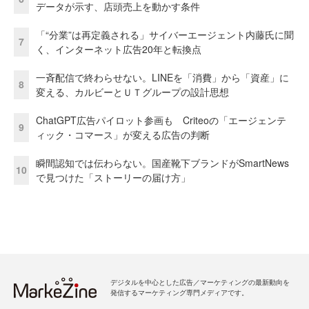
データが示す、店頭売上を動かす条件
「“分業”は再定義される」サイバーエージェント内藤氏に聞
7
く、インターネット広告20年と転換点
一斉配信で終わらせない。LINEを「消費」から「資産」に
8
変える、カルビーとＵＴグループの設計思想
ChatGPT広告パイロット参画も Criteoの「エージェンテ
9
ィック・コマース」が変える広告の判断
瞬間認知では伝わらない。国産靴下ブランドがSmartNews
10
で見つけた「ストーリーの届け方」
デジタルを中心とした広告／マーケティングの最新動向を
発信するマーケティング専門メディアです。