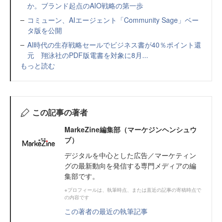
か。ブランド起点のAIO戦略の第一歩
コミューン、AIエージェント「Community Sage」ベー
タ版を公開
AI時代の生存戦略セールでビジネス書が40％ポイント還
元 翔泳社のPDF版電書を対象に8月...
もっと読む
この記事の著者
MarkeZine編集部（マーケジンヘンシュウ
ブ）
デジタルを中心とした広告／マーケティン
グの最新動向を発信する専門メディアの編
集部です。
※プロフィールは、執筆時点、または直近の記事の寄稿時点で
の内容です
この著者の最近の執筆記事