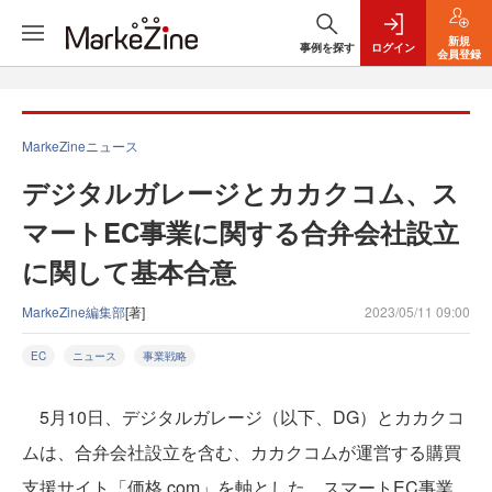
新規
事例を探す
ログイン
会員登録
MarkeZineニュース
デジタルガレージとカカクコム、ス
マートEC事業に関する合弁会社設立
に関して基本合意
MarkeZine編集部
[著]
2023/05/11 09:00
EC
ニュース
事業戦略
5月10日、デジタルガレージ（以下、DG）とカカクコ
ムは、合弁会社設立を含む、カカクコムが運営する購買
支援サイト「価格.com」を軸とした、スマートEC事業