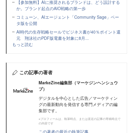
【参加無料】AIに推奨されるブランドは、どう設計する
か。ブランド起点のAIO戦略の第一歩
コミューン、AIエージェント「Community Sage」ベー
タ版を公開
AI時代の生存戦略セールでビジネス書が40％ポイント還
元 翔泳社のPDF版電書を対象に8月...
もっと読む
この記事の著者
MarkeZine編集部（マーケジンヘンシュウ
ブ）
デジタルを中心とした広告／マーケティン
グの最新動向を発信する専門メディアの編
集部です。
※プロフィールは、執筆時点、または直近の記事の寄稿時点で
の内容です
この著者の最近の執筆記事