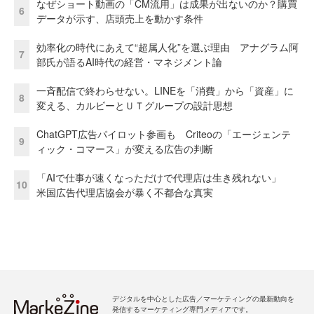
なぜショート動画の「CM流用」は成果が出ないのか？購買
6
データが示す、店頭売上を動かす条件
効率化の時代にあえて“超属人化”を選ぶ理由 アナグラム阿
7
部氏が語るAI時代の経営・マネジメント論
一斉配信で終わらせない。LINEを「消費」から「資産」に
8
変える、カルビーとＵＴグループの設計思想
ChatGPT広告パイロット参画も Criteoの「エージェンテ
9
ィック・コマース」が変える広告の判断
「AIで仕事が速くなっただけで代理店は生き残れない」
10
米国広告代理店協会が暴く不都合な真実
デジタルを中心とした広告／マーケティングの最新動向を
発信するマーケティング専門メディアです。