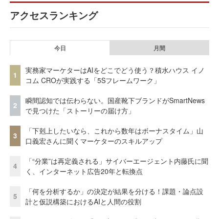
アクセスランキング
今日
月間
実務家マーケターはAIをどこでどう使う？積水ハウス イノ
1
コム CROが実践する「5Sフレームワーク」
瞬間認知では伝わらない。国産靴下ブランドがSmartNews
2
で見つけた「ストーリーの届け方」
「下剋上したいなら、これから数年はボーナスタイム」山
3
口義宏さんに聞くマーケターのスキルアップ
「“分業”は再定義される」サイバーエージェント内藤氏に聞
4
く、インターネット広告20年と転換点
「何を分析するか」の決定が結果を分ける！課題・論点設
5
計と仮説構築におけるAIと人間の役割