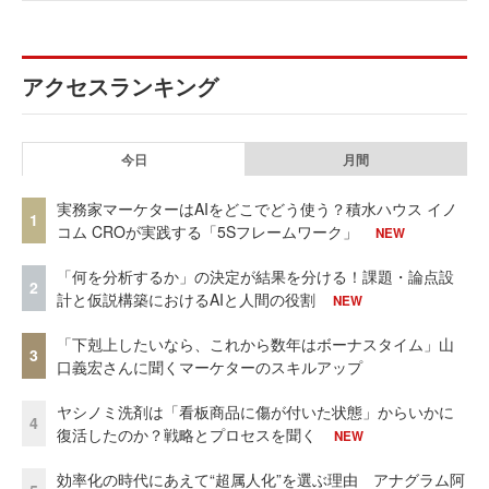
アクセスランキング
今日
月間
実務家マーケターはAIをどこでどう使う？積水ハウス イノ
1
コム CROが実践する「5Sフレームワーク」
NEW
「何を分析するか」の決定が結果を分ける！課題・論点設
2
計と仮説構築におけるAIと人間の役割
NEW
「下剋上したいなら、これから数年はボーナスタイム」山
3
口義宏さんに聞くマーケターのスキルアップ
ヤシノミ洗剤は「看板商品に傷が付いた状態」からいかに
4
復活したのか？戦略とプロセスを聞く
NEW
効率化の時代にあえて“超属人化”を選ぶ理由 アナグラム阿