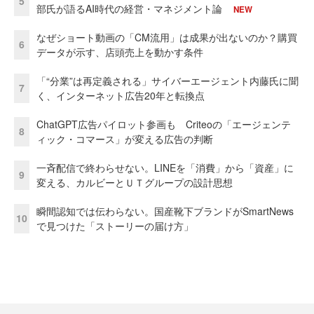
5
部氏が語るAI時代の経営・マネジメント論
NEW
なぜショート動画の「CM流用」は成果が出ないのか？購買
6
データが示す、店頭売上を動かす条件
「“分業”は再定義される」サイバーエージェント内藤氏に聞
7
く、インターネット広告20年と転換点
ChatGPT広告パイロット参画も Criteoの「エージェンテ
8
ィック・コマース」が変える広告の判断
一斉配信で終わらせない。LINEを「消費」から「資産」に
9
変える、カルビーとＵＴグループの設計思想
瞬間認知では伝わらない。国産靴下ブランドがSmartNews
10
で見つけた「ストーリーの届け方」