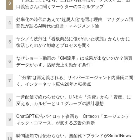
3
口義宏さんに聞くマーケターのスキルアップ
効率化の時代にあえて“超属人化”を選ぶ理由 アナグラム阿
4
部氏が語るAI時代の経営・マネジメント論
ヤシノミ洗剤は「看板商品に傷が付いた状態」からいかに
5
復活したのか？戦略とプロセスを聞く
なぜショート動画の「CM流用」は成果が出ないのか？購買
6
データが示す、店頭売上を動かす条件
「“分業”は再定義される」サイバーエージェント内藤氏に聞
7
く、インターネット広告20年と転換点
一斉配信で終わらせない。LINEを「消費」から「資産」に
8
変える、カルビーとＵＴグループの設計思想
ChatGPT広告パイロット参画も Criteoの「エージェンテ
9
ィック・コマース」が変える広告の判断
瞬間認知では伝わらない。国産靴下ブランドがSmartNews
10