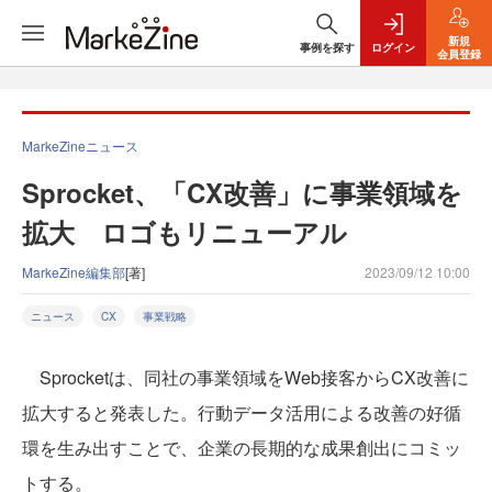
新規
事例を探す
ログイン
会員登録
MarkeZineニュース
Sprocket、「CX改善」に事業領域を
拡大 ロゴもリニューアル
MarkeZine編集部
[著]
2023/09/12 10:00
ニュース
CX
事業戦略
Sprocketは、同社の事業領域をWeb接客からCX改善に
拡大すると発表した。行動データ活用による改善の好循
環を生み出すことで、企業の長期的な成果創出にコミッ
トする。