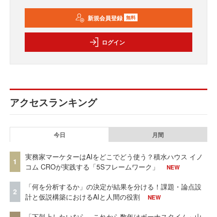
新規会員登録
無料
ログイン
アクセスランキング
今日
月間
実務家マーケターはAIをどこでどう使う？積水ハウス イノ
1
コム CROが実践する「5Sフレームワーク」
NEW
「何を分析するか」の決定が結果を分ける！課題・論点設
2
計と仮説構築におけるAIと人間の役割
NEW
「下剋上したいなら、これから数年はボーナスタイム」山