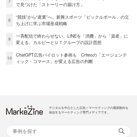
7
で見つけた「ストーリーの届け方」
“競技”から“産業”へ。新興スポーツ「ピックルボール」の立
8
ち上げに学ぶ市場形成戦略
一斉配信で終わらせない。LINEを「消費」から「資産」に
9
変える、カルビーとＵＴグループの設計思想
ChatGPT広告パイロット参画も Criteoの「エージェンテ
10
ィック・コマース」が変える広告の判断
デジタルを中心とした広告／マーケティングの最新動向を
発信するマーケティング専門メディアです。