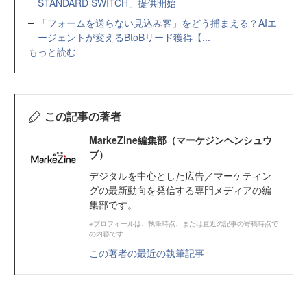
STANDARD SWITCH」提供開始
「フォームを送らない見込み客」をどう捕まえる？AIエ
ージェントが変えるBtoBリード獲得【...
もっと読む
この記事の著者
MarkeZine編集部（マーケジンヘンシュウ
ブ）
デジタルを中心とした広告／マーケティン
グの最新動向を発信する専門メディアの編
集部です。
※プロフィールは、執筆時点、または直近の記事の寄稿時点で
の内容です
この著者の最近の執筆記事