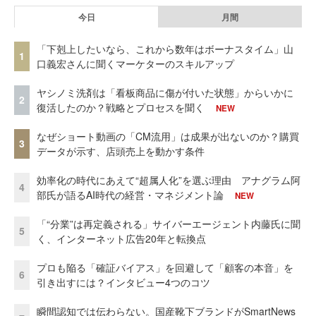
今日
月間
「下剋上したいなら、これから数年はボーナスタイム」山
1
口義宏さんに聞くマーケターのスキルアップ
ヤシノミ洗剤は「看板商品に傷が付いた状態」からいかに
2
復活したのか？戦略とプロセスを聞く
NEW
なぜショート動画の「CM流用」は成果が出ないのか？購買
3
データが示す、店頭売上を動かす条件
効率化の時代にあえて“超属人化”を選ぶ理由 アナグラム阿
4
部氏が語るAI時代の経営・マネジメント論
NEW
「“分業”は再定義される」サイバーエージェント内藤氏に聞
5
く、インターネット広告20年と転換点
プロも陥る「確証バイアス」を回避して「顧客の本音」を
6
引き出すには？インタビュー4つのコツ
瞬間認知では伝わらない。国産靴下ブランドがSmartNews