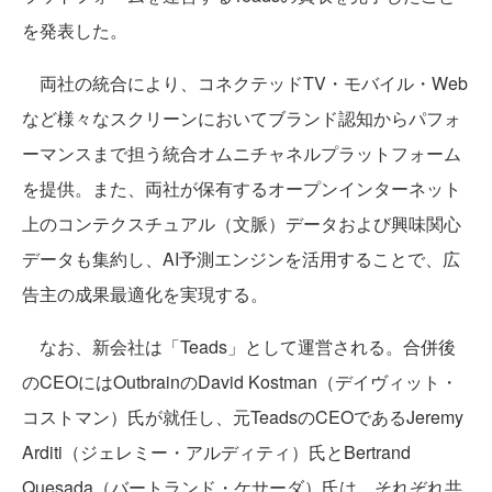
を発表した。
両社の統合により、コネクテッドTV・モバイル・Web
など様々なスクリーンにおいてブランド認知からパフォ
ーマンスまで担う統合オムニチャネルプラットフォーム
を提供。また、両社が保有するオープンインターネット
上のコンテクスチュアル（文脈）データおよび興味関心
データも集約し、AI予測エンジンを活用することで、広
告主の成果最適化を実現する。
なお、新会社は「Teads」として運営される。合併後
のCEOにはOutbrainのDavid Kostman（デイヴィット・
コストマン）氏が就任し、元TeadsのCEOであるJeremy
Arditi（ジェレミー・アルディティ）氏とBertrand
Quesada（バートランド・ケサーダ）氏は、それぞれ共