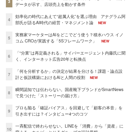
3
データが示す、店頭売上を動かす条件
効率化の時代にあえて“超属人化”を選ぶ理由 アナグラム阿
4
部氏が語るAI時代の経営・マネジメント論
NEW
実務家マーケターはAIをどこでどう使う？積水ハウス イノ
5
コム CROが実践する「5Sフレームワーク」
NEW
「“分業”は再定義される」サイバーエージェント内藤氏に聞
6
く、インターネット広告20年と転換点
「何を分析するか」の決定が結果を分ける！課題・論点設
7
計と仮説構築におけるAIと人間の役割
NEW
瞬間認知では伝わらない。国産靴下ブランドがSmartNews
8
で見つけた「ストーリーの届け方」
プロも陥る「確証バイアス」を回避して「顧客の本音」を
9
引き出すには？インタビュー4つのコツ
一斉配信で終わらせない。LINEを「消費」から「資産」に
10