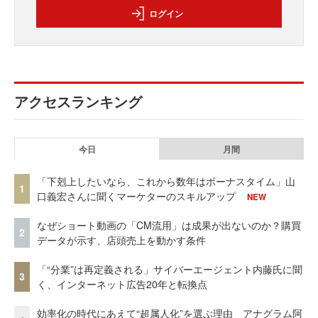
ログイン
アクセスランキング
今日
月間
「下剋上したいなら、これから数年はボーナスタイム」山
1
口義宏さんに聞くマーケターのスキルアップ
NEW
なぜショート動画の「CM流用」は成果が出ないのか？購買
2
データが示す、店頭売上を動かす条件
「“分業”は再定義される」サイバーエージェント内藤氏に聞
3
く、インターネット広告20年と転換点
効率化の時代にあえて“超属人化”を選ぶ理由 アナグラム阿