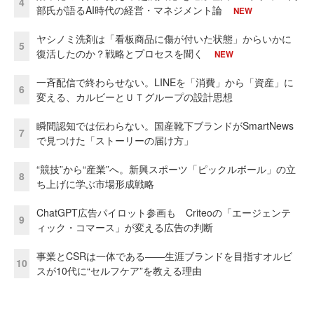
4
部氏が語るAI時代の経営・マネジメント論
NEW
ヤシノミ洗剤は「看板商品に傷が付いた状態」からいかに
5
復活したのか？戦略とプロセスを聞く
NEW
一斉配信で終わらせない。LINEを「消費」から「資産」に
6
変える、カルビーとＵＴグループの設計思想
瞬間認知では伝わらない。国産靴下ブランドがSmartNews
7
で見つけた「ストーリーの届け方」
“競技”から“産業”へ。新興スポーツ「ピックルボール」の立
8
ち上げに学ぶ市場形成戦略
ChatGPT広告パイロット参画も Criteoの「エージェンテ
9
ィック・コマース」が変える広告の判断
事業とCSRは一体である――生涯ブランドを目指すオルビ
10
スが10代に“セルフケア”を教える理由