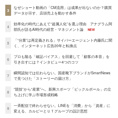
なぜショート動画の「CM流用」は成果が出ないのか？購買
3
データが示す、店頭売上を動かす条件
効率化の時代にあえて“超属人化”を選ぶ理由 アナグラム阿
4
部氏が語るAI時代の経営・マネジメント論
NEW
「“分業”は再定義される」サイバーエージェント内藤氏に聞
5
く、インターネット広告20年と転換点
プロも陥る「確証バイアス」を回避して「顧客の本音」を
6
引き出すには？インタビュー4つのコツ
瞬間認知では伝わらない。国産靴下ブランドがSmartNews
7
で見つけた「ストーリーの届け方」
“競技”から“産業”へ。新興スポーツ「ピックルボール」の立
8
ち上げに学ぶ市場形成戦略
一斉配信で終わらせない。LINEを「消費」から「資産」に
9
変える、カルビーとＵＴグループの設計思想