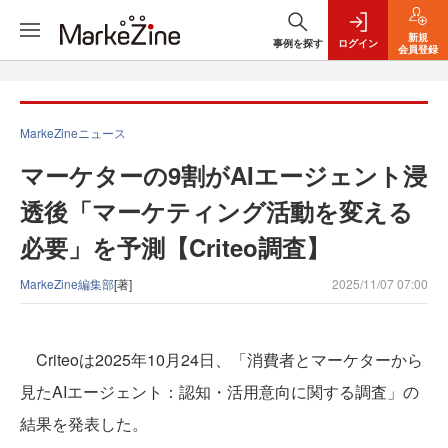
新規
事例を探す
ログイン
会員登録
MarkeZineニュース
マーケターの9割がAIエージェント浸
透後「マーケティング活動を変える
必要」を予測【Criteo調査】
MarkeZine編集部
[著]
2025/11/07 07:00
Criteoは2025年10月24日、「消費者とマーケターから
見たAIエージェント：認知・活用意向に関する調査」の
結果を発表した。