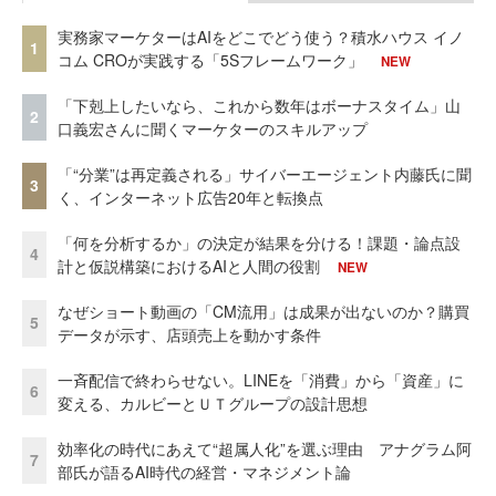
実務家マーケターはAIをどこでどう使う？積水ハウス イノ
1
コム CROが実践する「5Sフレームワーク」
NEW
「下剋上したいなら、これから数年はボーナスタイム」山
2
口義宏さんに聞くマーケターのスキルアップ
「“分業”は再定義される」サイバーエージェント内藤氏に聞
3
く、インターネット広告20年と転換点
「何を分析するか」の決定が結果を分ける！課題・論点設
4
計と仮説構築におけるAIと人間の役割
NEW
なぜショート動画の「CM流用」は成果が出ないのか？購買
5
データが示す、店頭売上を動かす条件
一斉配信で終わらせない。LINEを「消費」から「資産」に
6
変える、カルビーとＵＴグループの設計思想
効率化の時代にあえて“超属人化”を選ぶ理由 アナグラム阿
7
部氏が語るAI時代の経営・マネジメント論