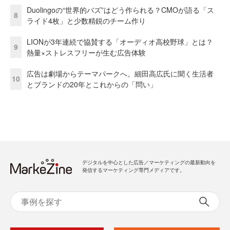
Duolingoの“世界的バズ”はどう作られる？CMOが語る「ス
8
ライド4枚」と少数精鋭のチーム作り
LIONが3年連続で協賛する「オーディオ高校野球」とは？
9
熱量×ストレスフリーが生む広告体験
広告は劇場からテーマパークへ。細田高広氏に聞く生活者
10
とブランドの20年とこれからの「問い」
デジタルを中心とした広告／マーケティングの最新動向を
発信するマーケティング専門メディアです。