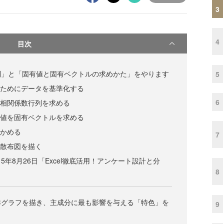
3
4
目次
列」と「固有値と固有ベクトルの求めかた」をやります
5
るためにデータを基準化する
6
の相関係数行列を求める
有値を固有ベクトルを求める
確かめる
7
、散布図を描く
15年8月26日「Excel徹底活用！アンケート設計と分
8
棒グラフを描き、主成分に最も影響を与える「特色」を
9