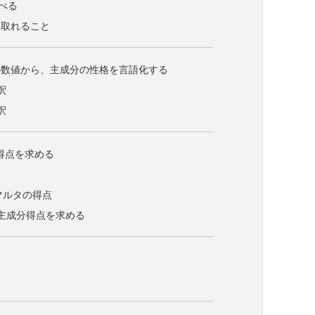
べる
み取れること
の数値から、主成分の性格を言語化する
釈
釈
分得点を求める
マルタの得点
で主成分得点を求める