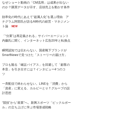
なぜショート動画の「CM流用」は成果が出ない
のか？購買データが示す、店頭売上を動かす条件
効率化の時代にあえて“超属人化”を選ぶ理由 ア
ナグラム阿部氏が語るAI時代の経営・マネジメン
ト論
NEW
「“分業”は再定義される」サイバーエージェント
内藤氏に聞く、インターネット広告20年と転換点
瞬間認知では伝わらない。国産靴下ブランドが
SmartNewsで見つけた「ストーリーの届け方」
プロも陥る「確証バイアス」を回避して「顧客の
本音」を引き出すには？インタビュー4つのコ
ツ
一斉配信で終わらせない。LINEを「消費」から
「資産」に変える、カルビーとＵＴグループの設
計思想
“競技”から“産業”へ。新興スポーツ「ピックルボー
ル」の立ち上げに学ぶ市場形成戦略