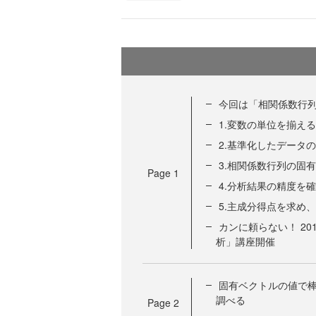
今回は「相関係数行
1.変数の単位を揃え
2.基準化したデータ
3.相関係数行列の固
Page
1
4.分析結果の精度を
5.主成分得点を求め
カンに頼らない！ 20
析」講座開催
固有ベクトルの値で
調べる
Page
2