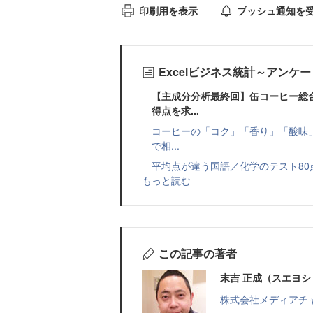
印刷用を表示
プッシュ通知を
Excelビジネス統計～アンケ
【主成分分析最終回】缶コーヒー総
得点を求...
コーヒーの「コク」「香り」「酸味」
で相...
平均点が違う国語／化学のテスト80点を評
もっと読む
この記事の著者
末吉 正成（スエヨシ
株式会社メディアチ