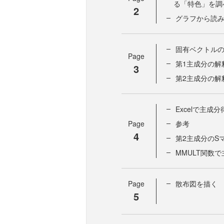
る「特色」を調
2
グラフから読
固有ベクトル
Page
第1主成分の解
3
第2主成分の解
Excelで主成
Page
参考
4
第2主成分のS
MMULT関数
Page
散布図を描く
5