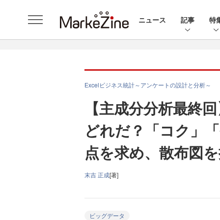
ニュース
記事
特
Excelビジネス統計～アンケートの設計と分析～
【主成分分析最終回
どれだ？「コク」「
点を求め、散布図を
末吉 正成
[著]
ビッグデータ