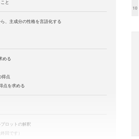
ること
10
から、主成分の性格を言語化する
を求める
の得点
分得点を求める
ルプロットの解釈
最終回です）