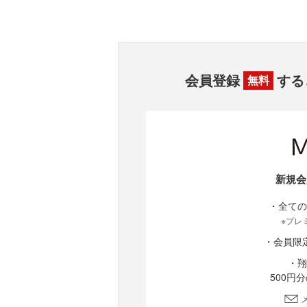
会員登録
する
無料
新規会
・全ての
※プレ
・会員限
・翔
500円