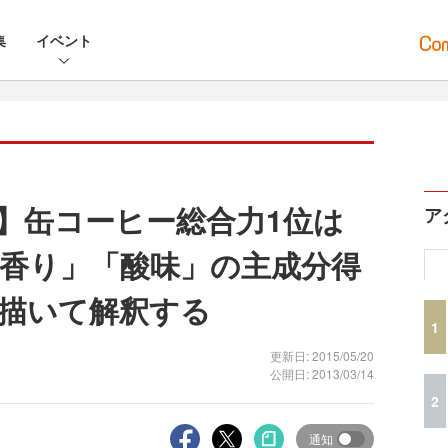
集
イベント
】缶コーヒー総合力1位は
ア
香り」「酸味」の主成分得
描いて解釈する
1
更新日: 2015/05/20
公開日: 2013/03/14
2
通知