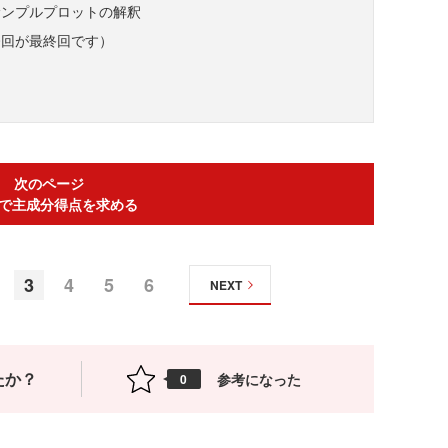
サンプルプロットの解釈
今回が最終回です）
次のページ
elで主成分得点を求める
3
4
5
6
NEXT
たか？
参考になった
0