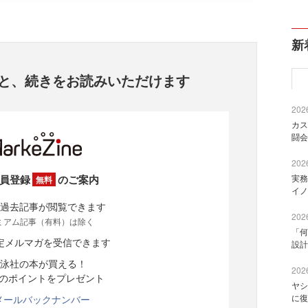
新
と、
続きをお読みいただけます
2026
カス
闘会
2026
員登録
のご案内
実務
無料
イノ
過去記事が閲覧できます
2026
ミアム記事（有料）は除く
「何
定メルマガを受信できます
設計
泳社の本が買える！
2026
分のポイントをプレゼント
ヤシ
に復
メールバックナンバー