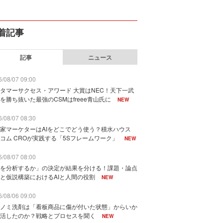
着記事
記事
ニュース
/08/07 09:00
タマーサクセス・アワード 大賞はNEC！天下一武
を勝ち抜いた最強のCSMはfreee青山氏に
NEW
/08/07 08:30
家マーケターはAIをどこでどう使う？積水ハウス
コム CROが実践する「5Sフレームワーク」
NEW
/08/07 08:00
を分析するか」の決定が結果を分ける！課題・論点
と仮説構築におけるAIと人間の役割
NEW
/08/06 09:00
ノミ洗剤は「看板商品に傷が付いた状態」からいか
活したのか？戦略とプロセスを聞く
NEW