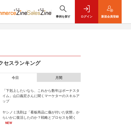
事例を探す
ログイン
新規
会員登録
クセスランキング
今日
月間
「下剋上したいなら、これから数年はボーナスタ
イム」山口義宏さんに聞くマーケターのスキルア
ップ
ヤシノミ洗剤は「看板商品に傷が付いた状態」か
らいかに復活したのか？戦略とプロセスを聞く
NEW