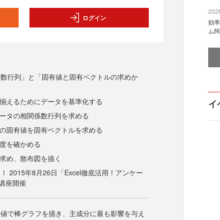
2026
ログイン
効率
ム阿
係数行列」と「固有値と固有ベクトルの求めか
を揃えるためにデータを基準化する
イ
データの相関係数行列を求める
列の固有値を固有ベクトルを求める
精度を確かめる
を求め、散布図を描く
 2015年8月26日「Excel徹底活用！アンケー
講座開催
の値で棒グラフを描き、主成分に最も影響を与え