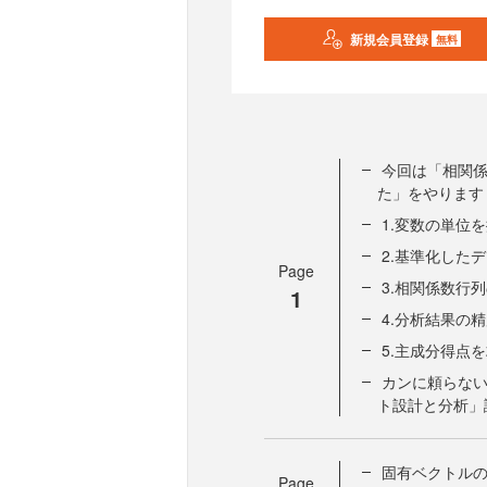
新規会員登録
無料
今回は「相関
た」をやります
1.変数の単位
2.基準化した
Page
3.相関係数行
1
4.分析結果の
5.主成分得点
カンに頼らない！
ト設計と分析」
固有ベクトル
Page