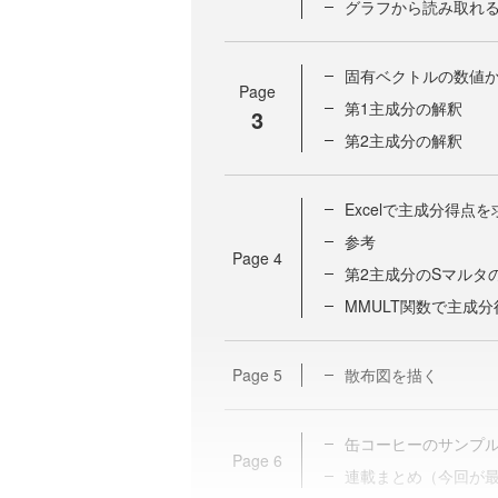
グラフから読み取れ
固有ベクトルの数値
Page
第1主成分の解釈
3
第2主成分の解釈
Excelで主成分得点
参考
Page
4
第2主成分のSマルタ
MMULT関数で主成
Page
5
散布図を描く
缶コーヒーのサンプ
Page
6
連載まとめ（今回が