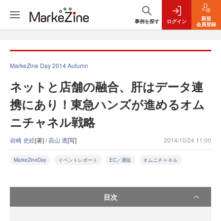
新規
事例を探す
ログイン
会員登録
MarkeZine Day 2014 Autumn
ネットと店舗の融合、肝はデータ連
携にあり！東急ハンズが進めるオム
ニチャネル戦略
岩崎 史絵
[著] /
高山 透
[写]
2014/10/24 11:00
MarkeZineDay
イベントレポート
EC／通販
オムニチャネル
目次