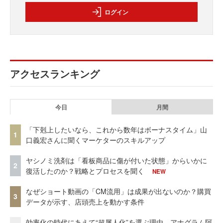
ログイン
アクセスランキング
今日
月間
「下剋上したいなら、これから数年はボーナスタイム」山
1
口義宏さんに聞くマーケターのスキルアップ
ヤシノミ洗剤は「看板商品に傷が付いた状態」からいかに
2
復活したのか？戦略とプロセスを聞く
NEW
なぜショート動画の「CM流用」は成果が出ないのか？購買
3
データが示す、店頭売上を動かす条件
効率化の時代にあえて“超属人化”を選ぶ理由 アナグラム阿