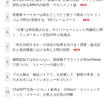
4
部氏が語るAI時代の経営・マネジメント論
NEW
実務家マーケターはAIをどこでどう使う？積水ハウス イノ
5
コム CROが実践する「5Sフレームワーク」
NEW
「“分業”は再定義される」サイバーエージェント内藤氏に聞
6
く、インターネット広告20年と転換点
「何を分析するか」の決定が結果を分ける！課題・論点設
7
計と仮説構築におけるAIと人間の役割
NEW
瞬間認知では伝わらない。国産靴下ブランドがSmartNews
8
で見つけた「ストーリーの届け方」
プロも陥る「確証バイアス」を回避して「顧客の本音」を
9
引き出すには？インタビュー4つのコツ
ChatGPT広告パイロット参画も Criteoの「エージェンテ
10
ィック・コマース」が変える広告の判断