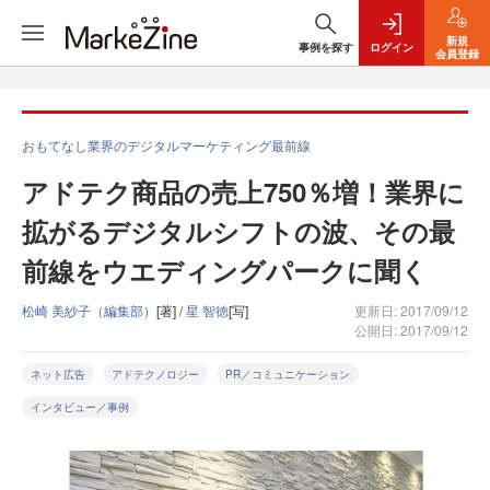
新規
事例を探す
ログイン
会員登録
おもてなし業界のデジタルマーケティング最前線
アドテク商品の売上750％増！業界に
拡がるデジタルシフトの波、その最
前線をウエディングパークに聞く
松崎 美紗子（編集部）
[著] /
星 智徳
[写]
更新日: 2017/09/12
公開日: 2017/09/12
ネット広告
アドテクノロジー
PR／コミュニケーション
インタビュー／事例