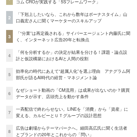
コム CROが実践する「5Sフレームワーク」
「下剋上したいなら、これから数年はボーナスタイム」山
2
口義宏さんに聞くマーケターのスキルアップ
「“分業”は再定義される」サイバーエージェント内藤氏に聞
3
く、インターネット広告20年と転換点
「何を分析するか」の決定が結果を分ける！課題・論点設
4
計と仮説構築におけるAIと人間の役割
効率化の時代にあえて“超属人化”を選ぶ理由 アナグラム阿
5
部氏が語るAI時代の経営・マネジメント論
なぜショート動画の「CM流用」は成果が出ないのか？購買
6
データが示す、店頭売上を動かす条件
一斉配信で終わらせない。LINEを「消費」から「資産」に
7
変える、カルビーとＵＴグループの設計思想
広告は劇場からテーマパークへ。細田高広氏に聞く生活者
8
とブランドの20年とこれからの「問い」