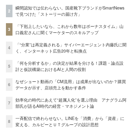
瞬間認知では伝わらない。国産靴下ブランドがSmartNews
2
で見つけた「ストーリーの届け方」
「下剋上したいなら、これから数年はボーナスタイム」山
3
口義宏さんに聞くマーケターのスキルアップ
「“分業”は再定義される」サイバーエージェント内藤氏に聞
4
く、インターネット広告20年と転換点
「何を分析するか」の決定が結果を分ける！課題・論点設
5
計と仮説構築におけるAIと人間の役割
なぜショート動画の「CM流用」は成果が出ないのか？購買
6
データが示す、店頭売上を動かす条件
効率化の時代にあえて“超属人化”を選ぶ理由 アナグラム阿
7
部氏が語るAI時代の経営・マネジメント論
一斉配信で終わらせない。LINEを「消費」から「資産」に
8
変える、カルビーとＵＴグループの設計思想