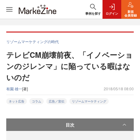
新規
事例を探す
ログイン
会員登録
リゾームマーケティングの時代
テレビCM崩壊前夜、「イノベーショ
ンのジレンマ」に陥っている暇はな
いのだ
有園 雄一
[著]
2018/05/18 08:00
ネット広告
コラム
広告／宣伝
リゾームマーケティング
目次