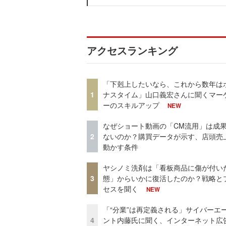
アクセスランキング
「下剋上したいなら、これから数年は
1
ナスタイム」山口義宏さんに聞くマー
ーのスキルアップ
NEW
なぜショート動画の「CM流用」は成
2
ないのか？購買データが示す、店頭売
動かす条件
ヤシノミ洗剤は「看板商品に傷が付い
3
態」からいかに復活したのか？戦略と
セスを聞く
NEW
「“分業”は再定義される」サイバーエ
4
ント内藤氏に聞く、インターネット広告