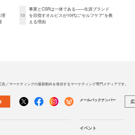
事業とCSRは一体である――生涯ブランド
ぶ理
10
を目指すオルビスが10代に“セルフケア”を教
経
える理由
広告／マーケティングの最新動向を発信するマーケティング専門メディアです。
メールバックナンバー
広
録
イベント