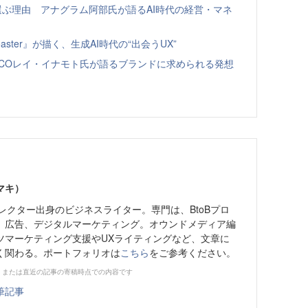
選ぶ理由 アナグラム阿部氏が語るAI時代の経営・マネ
ster』が描く、生成AI時代の“出会うUX”
＆COレイ・イナモト氏が語るブランドに求められる発想
マキ）
レクター出身のビジネスライター。専門は、BtoBプロ
、広告、デジタルマーケティング。オウンドメディア編
ツマーケティング支援やUXライティングなど、文章に
く関わる。ポートフォリオは
こちら
をご参考ください。
、または直近の記事の寄稿時点での内容です
筆記事