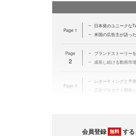
日本発のユニークなTw
Page
1
米国の広告主が語った、T
Page
ブランドストーリーを伝
2
成長し続ける動画市場、T
レポーティングと予
Page
3
広告プロダクト開発
会員登録
する
無料