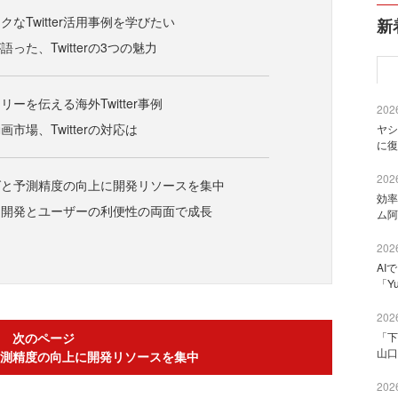
なTwitter活用事例を学びたい
新
った、Twitterの3つの魅力
ーを伝える海外Twitter事例
2026
市場、Twitterの対応は
ヤシ
に復
2026
グと予測精度の向上に開発リソースを集中
効率
ト開発とユーザーの利便性の両面で成長
ム阿
2026
AI
「Y
2026
次のページ
「下
山口
測精度の向上に開発リソースを集中
2026