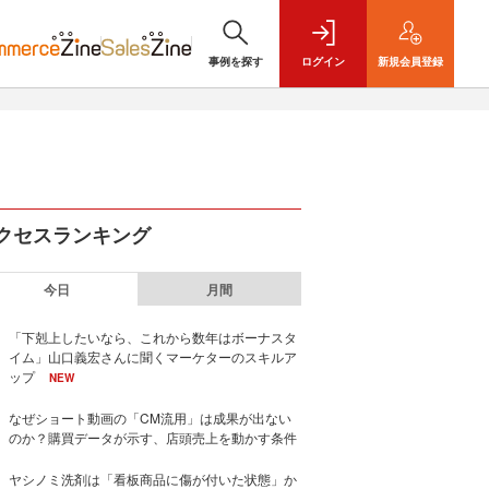
事例を探す
ログイン
新規
会員登録
クセスランキング
今日
月間
「下剋上したいなら、これから数年はボーナスタ
イム」山口義宏さんに聞くマーケターのスキルア
ップ
NEW
なぜショート動画の「CM流用」は成果が出ない
のか？購買データが示す、店頭売上を動かす条件
ヤシノミ洗剤は「看板商品に傷が付いた状態」か