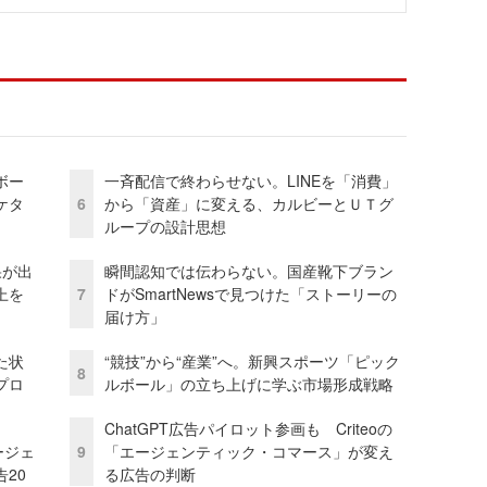
ボー
一斉配信で終わらせない。LINEを「消費」
ケタ
6
から「資産」に変える、カルビーとＵＴグ
ループの設計思想
果が出
瞬間認知では伝わらない。国産靴下ブラン
上を
7
ドがSmartNewsで見つけた「ストーリーの
届け方」
た状
“競技”から“産業”へ。新興スポーツ「ピック
8
プロ
ルボール」の立ち上げに学ぶ市場形成戦略
ChatGPT広告パイロット参画も Criteoの
ージェ
9
「エージェンティック・コマース」が変え
20
る広告の判断