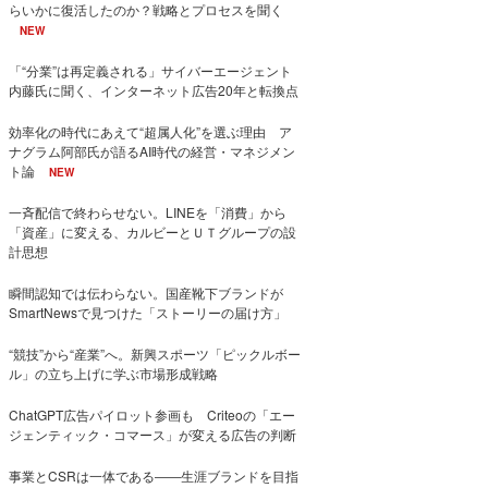
らいかに復活したのか？戦略とプロセスを聞く
NEW
「“分業”は再定義される」サイバーエージェント
内藤氏に聞く、インターネット広告20年と転換点
効率化の時代にあえて“超属人化”を選ぶ理由 ア
ナグラム阿部氏が語るAI時代の経営・マネジメン
ト論
NEW
一斉配信で終わらせない。LINEを「消費」から
「資産」に変える、カルビーとＵＴグループの設
計思想
瞬間認知では伝わらない。国産靴下ブランドが
SmartNewsで見つけた「ストーリーの届け方」
“競技”から“産業”へ。新興スポーツ「ピックルボー
ル」の立ち上げに学ぶ市場形成戦略
ChatGPT広告パイロット参画も Criteoの「エー
ジェンティック・コマース」が変える広告の判断
事業とCSRは一体である――生涯ブランドを目指