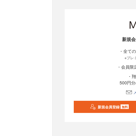
新規会
・全ての
※プレ
・会員限
・翔
500円
新規会員登録
無料