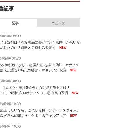
着記事
記事
ニュース
/08/06 09:00
ノミ洗剤は「看板商品に傷が付いた状態」からいか
活したのか？戦略とプロセスを聞く
NEW
/08/06 08:30
化の時代にあえて“超属人化”を選ぶ理由 アナグラ
部氏が語るAI時代の経営・マネジメント論
NEW
/08/06 08:00
で「1人あたり売上8億円」の組織を作るには？
unth」展開のAiロボティクス、急成長の裏側
NEW
/08/05 10:30
剋上したいなら、これから数年はボーナスタイム」
義宏さんに聞くマーケターのスキルアップ
NEW
/08/04 10:00