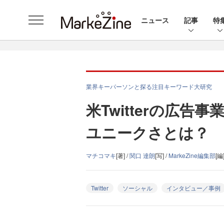
ニュース
記事
特
業界キーパーソンと探る注目キーワード大研究
米Twitterの広
ユニークさとは？
マチコマキ
[著] /
関口 達朗
[写] /
MarkeZine編集部
[編
Twitter
ソーシャル
インタビュー／事例