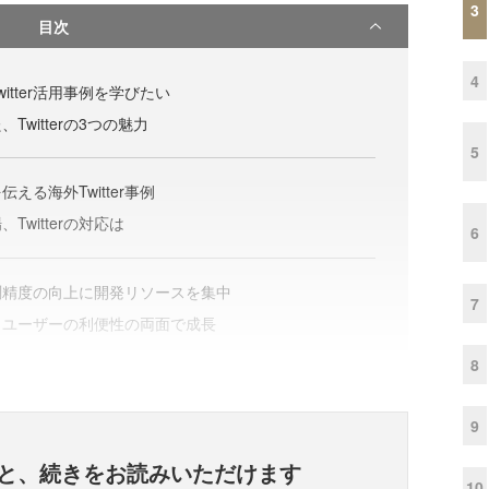
3
目次
4
itter活用事例を学びたい
witterの3つの魅力
5
える海外Twitter事例
witterの対応は
6
測精度の向上に開発リソースを集中
7
とユーザーの利便性の両面で成長
8
9
と、
続きをお読みいただけます
10