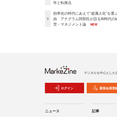
年と転換点
効率化の時代にあえて“超属人化”を選
5
由 アナグラム阿部氏が語るAI時代の
営・マネジメント論
NEW
デジタルを中心とした
ログイン
新規会員登
ニュース
記事