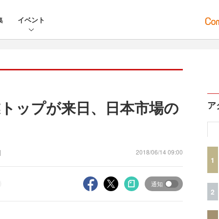
集
イベント
告事業トップが来日、日本市場の
ア
]
2018/06/14 09:00
1
通知
2