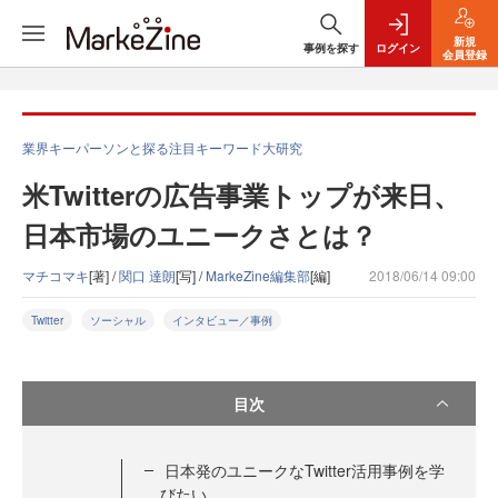
新規
事例を探す
ログイン
会員登録
業界キーパーソンと探る注目キーワード大研究
米Twitterの広告事業トップが来日、
日本市場のユニークさとは？
マチコマキ
[著] /
関口 達朗
[写] /
MarkeZine編集部
[編]
2018/06/14 09:00
Twitter
ソーシャル
インタビュー／事例
目次
日本発のユニークなTwitter活用事例を学
びたい