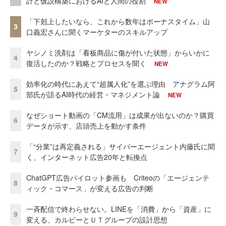
計と仮説構築におけるAIと人間の役割
NEW
「下剋上したいなら、これから数年はボーナスタイム」山
3
口義宏さんに聞くマーケターのスキルアップ
ヤシノミ洗剤は「看板商品に傷が付いた状態」からいかに
4
復活したのか？戦略とプロセスを聞く
NEW
効率化の時代にあえて“超属人化”を選ぶ理由 アナグラム阿
5
部氏が語るAI時代の経営・マネジメント論
NEW
なぜショート動画の「CM流用」は成果が出ないのか？購買
6
データが示す、店頭売上を動かす条件
「“分業”は再定義される」サイバーエージェント内藤氏に聞
7
く、インターネット広告20年と転換点
ChatGPT広告パイロット参画も Criteoの「エージェンテ
8
ィック・コマース」が変える広告の判断
一斉配信で終わらせない。LINEを「消費」から「資産」に
9
変える、カルビーとＵＴグループの設計思想