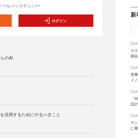
メールバックナンバー
新
ログイン
2026
カス
闘会
らのAI
2026
実務
イノ
2026
「何
設計
Iを活用するためにやるべきこと
2026
ヤシ
に復