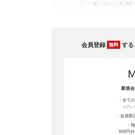
動くマルット君LINE
会員登録
する
無料
新規会
・全ての
※プレ
・会員限
・翔
500円