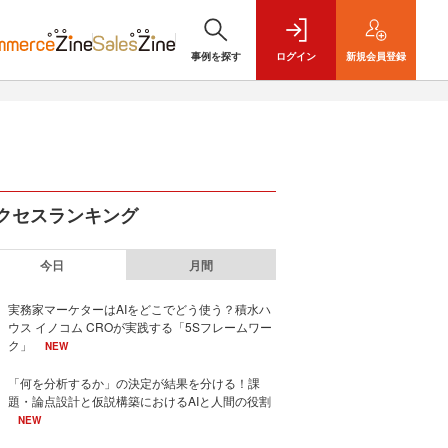
事例を探す
ログイン
新規
会員登録
クセスランキング
今日
月間
実務家マーケターはAIをどこでどう使う？積水ハ
ウス イノコム CROが実践する「5Sフレームワー
ク」
NEW
「何を分析するか」の決定が結果を分ける！課
題・論点設計と仮説構築におけるAIと人間の役割
NEW