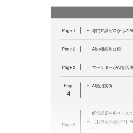
Page
1
専門知識ゼロからのA
Page
2
AIの機能別分類
Page
3
マーケターがAIを活
Page
AI活用実例
4
経営課題をAIベース
【お申込み受付中】A
Page
5
＞