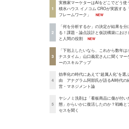
実務家マーケターはAIをどこでどう使
1
積水ハウス イノコム CROが実践する「
フレームワーク」
NEW
「何を分析するか」の決定が結果を分
2
る！課題・論点設計と仮説構築における
と人間の役割
NEW
「下剋上したいなら、これから数年は
3
ナスタイム」山口義宏さんに聞くマー
ーのスキルアップ
効率化の時代にあえて“超属人化”を選
4
由 アナグラム阿部氏が語るAI時代の
営・マネジメント論
ヤシノミ洗剤は「看板商品に傷が付い
5
態」からいかに復活したのか？戦略と
セスを聞く