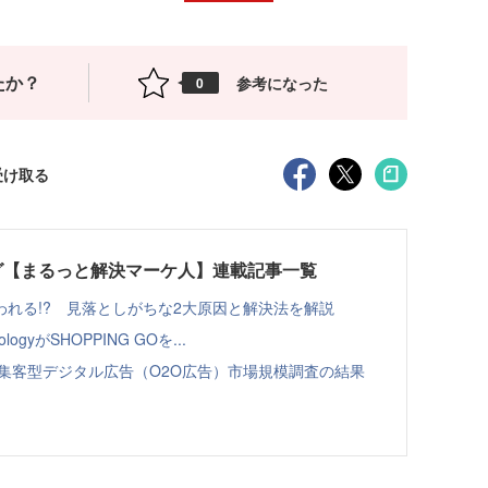
たか？
参考になった
0
受け取る
グ【まるっと解決マーケ人】連載記事一覧
れる!? 見落としがちな2大原因と解決法を解説
ologyがSHOPPING GOを...
舗集客型デジタル広告（O2O広告）市場規模調査の結果