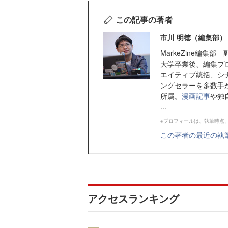
この記事の著者
市川 明徳（編集部）
MarkeZine編集部
大学卒業後、編集プ
エイティブ統括、シ
ングセラーを多数手がけ
所属。
漫画記事
や独
...
※プロフィールは、執筆時点
この著者の最近の執
アクセスランキング