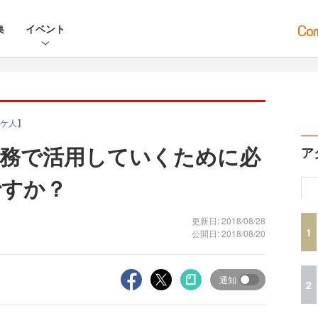
集
イベント
ケ人】
実務で活用していくために必
ア
ですか？
更新日: 2018/08/28
1
公開日: 2018/08/20
通知
2