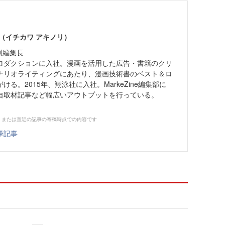
（イチカワ アキノリ）
 副編集長
ロダクションに入社。漫画を活用した広告・書籍のクリ
ナリオライティングにあたり、漫画技術書のベスト＆ロ
る。2015年、翔泳社に入社。MarkeZine編集部に
自取材記事など幅広いアウトプットを行っている。
、または直近の記事の寄稿時点での内容です
筆記事