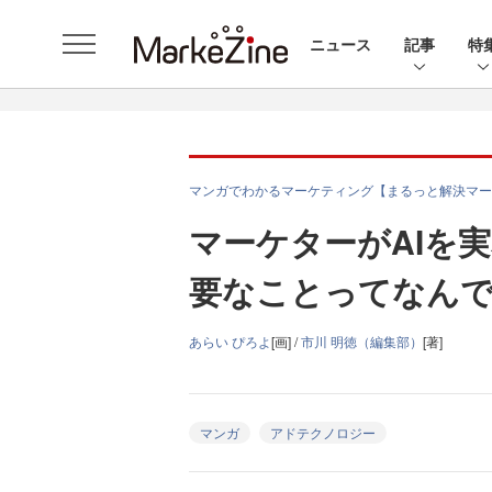
ニュース
記事
特
マンガでわかるマーケティング【まるっと解決マー
マーケターがAIを
要なことってなん
あらい ぴろよ
[画] /
市川 明徳（編集部）
[著]
マンガ
アドテクノロジー