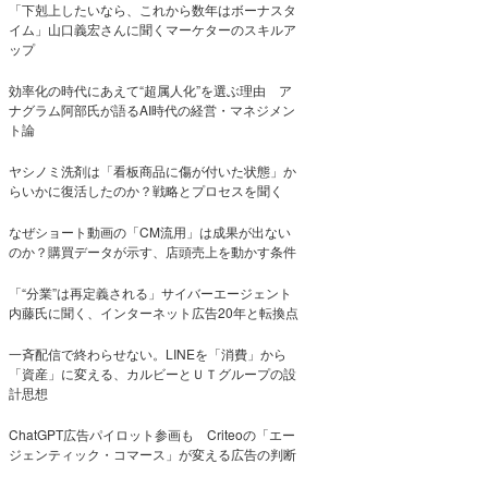
「下剋上したいなら、これから数年はボーナスタ
イム」山口義宏さんに聞くマーケターのスキルア
ップ
効率化の時代にあえて“超属人化”を選ぶ理由 ア
ナグラム阿部氏が語るAI時代の経営・マネジメン
ト論
ヤシノミ洗剤は「看板商品に傷が付いた状態」か
らいかに復活したのか？戦略とプロセスを聞く
なぜショート動画の「CM流用」は成果が出ない
のか？購買データが示す、店頭売上を動かす条件
「“分業”は再定義される」サイバーエージェント
内藤氏に聞く、インターネット広告20年と転換点
一斉配信で終わらせない。LINEを「消費」から
「資産」に変える、カルビーとＵＴグループの設
計思想
ChatGPT広告パイロット参画も Criteoの「エー
ジェンティック・コマース」が変える広告の判断