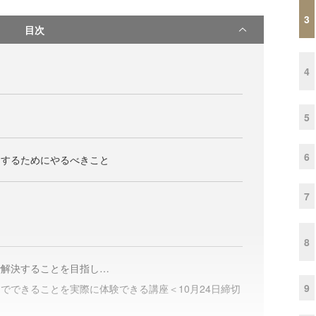
3
目次
4
I
5
6
用するためにやるべきこと
7
8
で解決することを目指し…
9
Iでできることを実際に体験できる講座＜10月24日締切