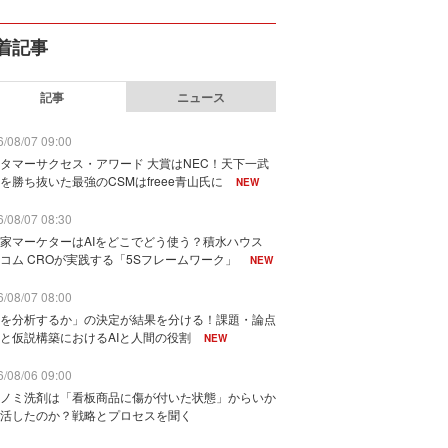
着記事
記事
ニュース
/08/07 09:00
タマーサクセス・アワード 大賞はNEC！天下一武
を勝ち抜いた最強のCSMはfreee青山氏に
NEW
/08/07 08:30
家マーケターはAIをどこでどう使う？積水ハウス
コム CROが実践する「5Sフレームワーク」
NEW
/08/07 08:00
を分析するか」の決定が結果を分ける！課題・論点
と仮説構築におけるAIと人間の役割
NEW
/08/06 09:00
ノミ洗剤は「看板商品に傷が付いた状態」からいか
活したのか？戦略とプロセスを聞く