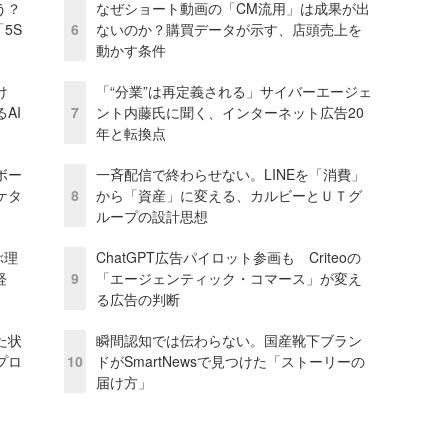
う？
なぜショート動画の「CM流用」は成果が出
5S
6
ないのか？購買データが示す、店頭売上を
動かす条件
け
「“分業”は再定義される」サイバーエージェ
AI
7
ント内藤氏に聞く、インターネット広告20
年と転換点
ボー
一斉配信で終わらせない。LINEを「消費」
ケタ
8
から「資産」に変える、カルビーとＵＴグ
ループの設計思想
ぶ理
ChatGPT広告パイロット参画も Criteoの
経
9
「エージェンティック・コマース」が変え
る広告の判断
た状
瞬間認知では伝わらない。国産靴下ブラン
プロ
10
ドがSmartNewsで見つけた「ストーリーの
届け方」