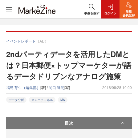
新規
事例を探す
ログイン
会員登録
イベントレポート
（AD）
2ndパーティデータを活用したDMと
は？日本郵便×トップマーケターが語
るデータドリブンなアナログ施策
福島 芽生（編集部）
[著] /
関口 達朗
[写]
2018/08/28 10:00
データ分析
オムニチャネル
MA
目次