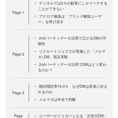
デジタルでは6％の顧客にしかリーチする
ことができない
Page
1
アナログ施策は「ブランド離脱ユーザ
ー」を呼び戻す
2ndパーティデータ活用で広がるDMの可
能性
リクルートジョブズが実施した「メルマ
Page
2
ガ×DM」実証実験
2ndパーティデータ活用でDMはどう変わ
るのか？
開封閲読率74.3％ なぜDMは若者に好ま
れるのか
Page
3
メルマガは件名で判断
Page
ユーザーがトリガーとなる「次世代DM」