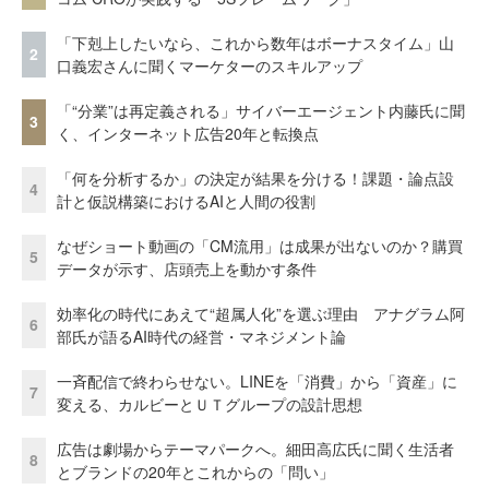
「下剋上したいなら、これから数年はボーナスタイム」山
2
口義宏さんに聞くマーケターのスキルアップ
「“分業”は再定義される」サイバーエージェント内藤氏に聞
3
く、インターネット広告20年と転換点
「何を分析するか」の決定が結果を分ける！課題・論点設
4
計と仮説構築におけるAIと人間の役割
なぜショート動画の「CM流用」は成果が出ないのか？購買
5
データが示す、店頭売上を動かす条件
効率化の時代にあえて“超属人化”を選ぶ理由 アナグラム阿
6
部氏が語るAI時代の経営・マネジメント論
一斉配信で終わらせない。LINEを「消費」から「資産」に
7
変える、カルビーとＵＴグループの設計思想
広告は劇場からテーマパークへ。細田高広氏に聞く生活者
8
とブランドの20年とこれからの「問い」