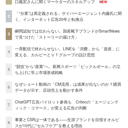
口義宏さんに聞くマーケターのスキルアップ
NEW
「“分業”は再定義される」サイバーエージェント内藤氏に聞
2
く、インターネット広告20年と転換点
瞬間認知では伝わらない。国産靴下ブランドがSmartNews
3
で見つけた「ストーリーの届け方」
一斉配信で終わらせない。LINEを「消費」から「資産」に
4
変える、カルビーとＵＴグループの設計思想
“競技”から“産業”へ。新興スポーツ「ピックルボール」の立
5
ち上げに学ぶ市場形成戦略
なぜショート動画の「CM流用」は成果が出ないのか？購買
6
データが示す、店頭売上を動かす条件
ChatGPT広告パイロット参画も Criteoの「エージェンテ
7
ィック・コマース」が変える広告の判断
事業とCSRは一体である――生涯ブランドを目指すオルビ
8
スが10代に“セルフケア”を教える理由