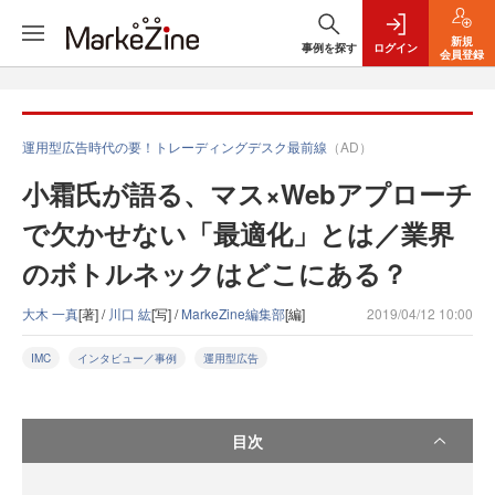
新規
事例を探す
ログイン
会員登録
運用型広告時代の要！トレーディングデスク最前線
（AD）
小霜氏が語る、マス×Webアプローチ
で欠かせない「最適化」とは／業界
のボトルネックはどこにある？
大木 一真
[著] /
川口 紘
[写] /
MarkeZine編集部
[編]
2019/04/12 10:00
IMC
インタビュー／事例
運用型広告
目次