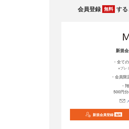
会員登録
する
無料
新規会
・全ての
※プレ
・会員限
・翔
500円
新規会員登録
無料