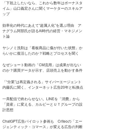
「下剋上したいなら、これから数年はボーナスタ
イム」山口義宏さんに聞くマーケターのスキルア
ップ
効率化の時代にあえて“超属人化”を選ぶ理由 ア
ナグラム阿部氏が語るAI時代の経営・マネジメン
ト論
ヤシノミ洗剤は「看板商品に傷が付いた状態」か
らいかに復活したのか？戦略とプロセスを聞く
なぜショート動画の「CM流用」は成果が出ない
のか？購買データが示す、店頭売上を動かす条件
「“分業”は再定義される」サイバーエージェント
内藤氏に聞く、インターネット広告20年と転換点
一斉配信で終わらせない。LINEを「消費」から
「資産」に変える、カルビーとＵＴグループの設
計思想
ChatGPT広告パイロット参画も Criteoの「エー
ジェンティック・コマース」が変える広告の判断