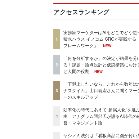
アクセスランキング
実務家マーケターはAIをどこでどう使
1
積水ハウス イノコム CROが実践する「
フレームワーク」
NEW
「何を分析するか」の決定が結果を分
2
る！課題・論点設計と仮説構築における
と人間の役割
NEW
「下剋上したいなら、これから数年は
3
ナスタイム」山口義宏さんに聞くマー
ーのスキルアップ
効率化の時代にあえて“超属人化”を選
4
由 アナグラム阿部氏が語るAI時代の
営・マネジメント論
ヤシノミ洗剤は「看板商品に傷が付い