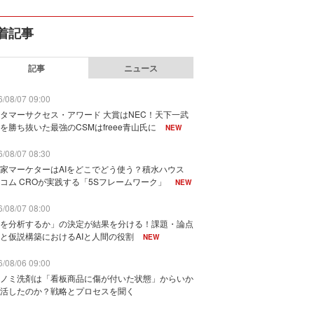
着記事
記事
ニュース
/08/07 09:00
タマーサクセス・アワード 大賞はNEC！天下一武
を勝ち抜いた最強のCSMはfreee青山氏に
NEW
/08/07 08:30
家マーケターはAIをどこでどう使う？積水ハウス
コム CROが実践する「5Sフレームワーク」
NEW
/08/07 08:00
を分析するか」の決定が結果を分ける！課題・論点
と仮説構築におけるAIと人間の役割
NEW
/08/06 09:00
ノミ洗剤は「看板商品に傷が付いた状態」からいか
活したのか？戦略とプロセスを聞く