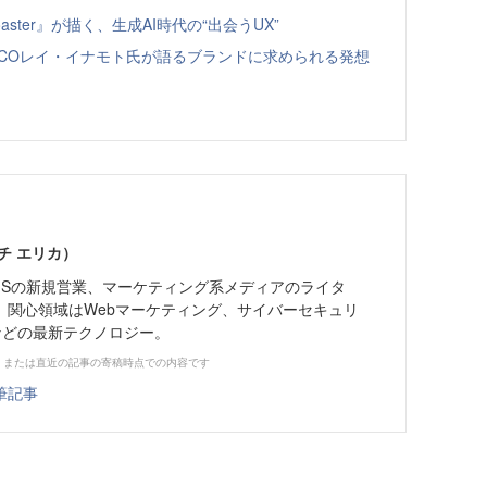
ster』が描く、生成AI時代の“出会うUX”
＆COレイ・イナモト氏が語るブランドに求められる発想
チ エリカ）
MSの新規営業、マーケティング系メディアのライタ
。関心領域はWebマーケティング、サイバーセキュリ
Rなどの最新テクノロジー。
、または直近の記事の寄稿時点での内容です
筆記事