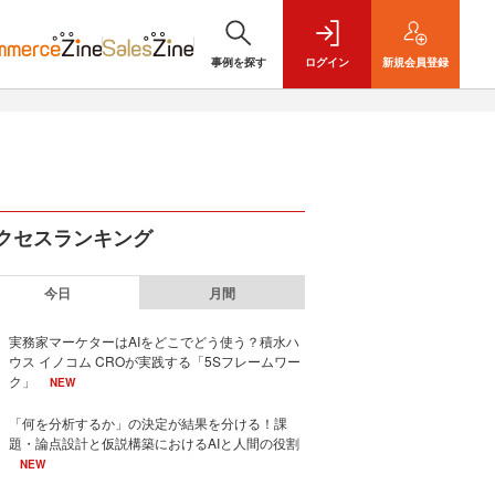
事例を探す
ログイン
新規
会員登録
クセスランキング
今日
月間
実務家マーケターはAIをどこでどう使う？積水ハ
ウス イノコム CROが実践する「5Sフレームワー
ク」
NEW
「何を分析するか」の決定が結果を分ける！課
題・論点設計と仮説構築におけるAIと人間の役割
NEW