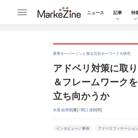
ニュース
記事
特
業界キーパーソンと探る注目キーワード大研究
アドベリ対策に取
＆フレームワークを
立ち向かうか
水落 絵理香
[著] /
関口 達朗
[写]
インタビュー／事例
アドベリフィケーショ