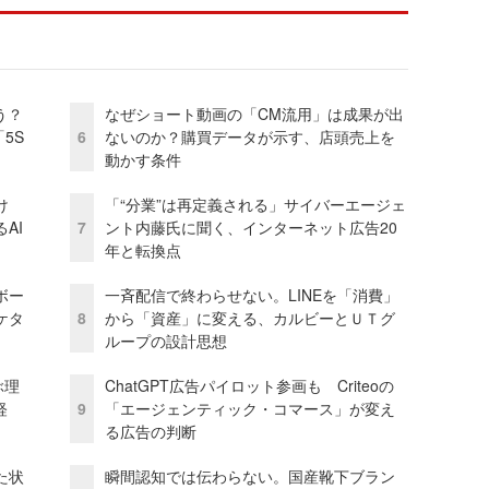
う？
なぜショート動画の「CM流用」は成果が出
5S
6
ないのか？購買データが示す、店頭売上を
動かす条件
け
「“分業”は再定義される」サイバーエージェ
AI
7
ント内藤氏に聞く、インターネット広告20
年と転換点
ボー
一斉配信で終わらせない。LINEを「消費」
ケタ
8
から「資産」に変える、カルビーとＵＴグ
ループの設計思想
ぶ理
ChatGPT広告パイロット参画も Criteoの
経
9
「エージェンティック・コマース」が変え
る広告の判断
た状
瞬間認知では伝わらない。国産靴下ブラン