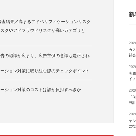
新
新調査結果／高まるアドベリフィケーションリスク
リスクやアドフラウドリスクが高いカテゴリと
2026
カス
広告の認識が広まり、広告主側の意識も是正され
闘会
2026
ケーション対策に取り組む際のチェックポイント
実務
イノ
ケーション対策のコストは誰が負担すべきか
2026
「何
設計
2026
ヤシ
に復