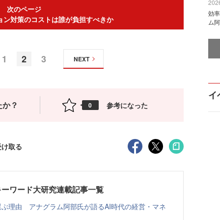
2026
次のページ
効率
ョン対策のコストは誰が負担すべきか
ム阿
1
2
3
NEXT
イ
たか？
参考になった
0
受け取る
キーワード大研究連載記事一覧
選ぶ理由 アナグラム阿部氏が語るAI時代の経営・マネ