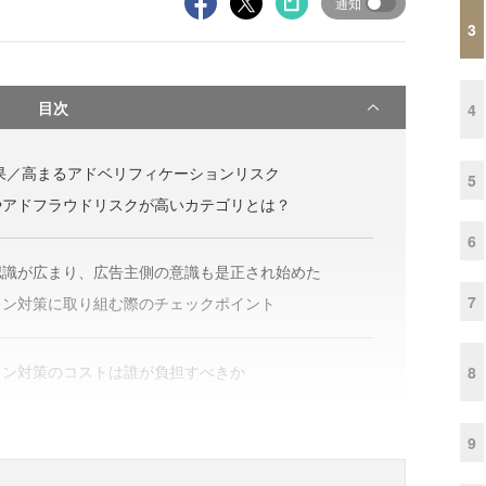
通知
3
目次
4
結果／高まるアドベリフィケーションリスク
5
やアドフラウドリスクが高いカテゴリとは？
6
認識が広まり、広告主側の意識も是正され始めた
7
ョン対策に取り組む際のチェックポイント
ョン対策のコストは誰が負担すべきか
8
9