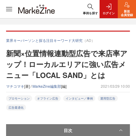
新規
事例を探す
ログイン
会員登録
業界キーパーソンと探る注目キーワード大研究
（AD）
新聞×位置情報連動型広告で来店率ア
ップ！ローカルエリアに強い広告メ
ニュー「LOCAL SAND」とは
マチコマキ
[著] /
MarkeZine編集部
[編]
2021/03/29 10:00
プロモーション
オフライン広告
インタビュー／事例
運用型広告
広告最適化
目次