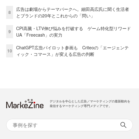
広告は劇場からテーマパークへ。細田高広氏に聞く生活者
8
とブランドの20年とこれからの「問い」
CPI高騰・LTV伸び悩みを打破する ゲーム特化型リワード
9
UA「Freecash」の実力
ChatGPT広告パイロット参画も Criteoの「エージェンテ
10
ィック・コマース」が変える広告の判断
デジタルを中心とした広告／マーケティングの最新動向を
発信するマーケティング専門メディアです。