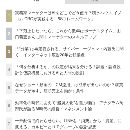
実務家マーケターはAIをどこでどう使う？積水ハウス イノ
1
コム CROが実践する「5Sフレームワーク」
「下剋上したいなら、これから数年はボーナスタイム」山
2
口義宏さんに聞くマーケターのスキルアップ
「“分業”は再定義される」サイバーエージェント内藤氏に聞
3
く、インターネット広告20年と転換点
「何を分析するか」の決定が結果を分ける！課題・論点設
4
計と仮説構築におけるAIと人間の役割
なぜショート動画の「CM流用」は成果が出ないのか？購買
5
データが示す、店頭売上を動かす条件
効率化の時代にあえて“超属人化”を選ぶ理由 アナグラム阿
6
部氏が語るAI時代の経営・マネジメント論
一斉配信で終わらせない。LINEを「消費」から「資産」に
7
変える、カルビーとＵＴグループの設計思想