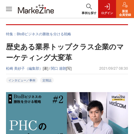
新規
事例を探す
ログイン
会員登録
特集：BtoBビジネスの勝敗を分ける戦略
歴史ある業界トップクラス企業のマ
ーケティング大変革
松崎 美紗子（編集部）
[著] /
関口 達朗
[写]
2021/09/27 08:30
インタビュー／事例
定期誌