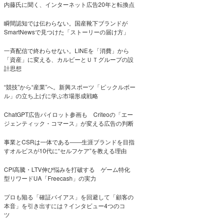
内藤氏に聞く、インターネット広告20年と転換点
瞬間認知では伝わらない。国産靴下ブランドが
SmartNewsで見つけた「ストーリーの届け方」
一斉配信で終わらせない。LINEを「消費」から
「資産」に変える、カルビーとＵＴグループの設
計思想
“競技”から“産業”へ。新興スポーツ「ピックルボー
ル」の立ち上げに学ぶ市場形成戦略
ChatGPT広告パイロット参画も Criteoの「エー
ジェンティック・コマース」が変える広告の判断
事業とCSRは一体である――生涯ブランドを目指
すオルビスが10代に“セルフケア”を教える理由
CPI高騰・LTV伸び悩みを打破する ゲーム特化
型リワードUA「Freecash」の実力
プロも陥る「確証バイアス」を回避して「顧客の
本音」を引き出すには？インタビュー4つのコ
ツ