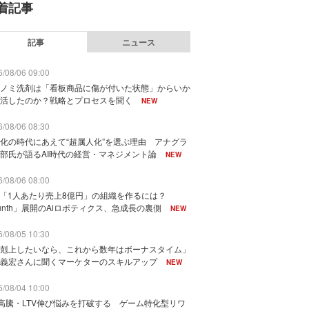
着記事
記事
ニュース
/08/06 09:00
ノミ洗剤は「看板商品に傷が付いた状態」からいか
活したのか？戦略とプロセスを聞く
NEW
/08/06 08:30
化の時代にあえて“超属人化”を選ぶ理由 アナグラ
部氏が語るAI時代の経営・マネジメント論
NEW
/08/06 08:00
で「1人あたり売上8億円」の組織を作るには？
unth」展開のAiロボティクス、急成長の裏側
NEW
/08/05 10:30
剋上したいなら、これから数年はボーナスタイム」
義宏さんに聞くマーケターのスキルアップ
NEW
/08/04 10:00
I高騰・LTV伸び悩みを打破する ゲーム特化型リワ