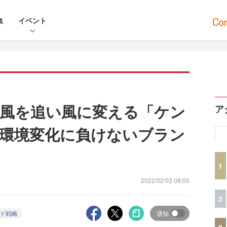
集
イベント
風を追い風に変える「ケン
ア
環境変化に負けないブラン
1
2022/02/03 08:00
2
ド戦略
通知
3