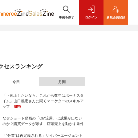
事例を探す
ログイン
新規
会員登録
クセスランキング
今日
月間
「下剋上したいなら、これから数年はボーナスタ
イム」山口義宏さんに聞くマーケターのスキルア
ップ
NEW
なぜショート動画の「CM流用」は成果が出ない
のか？購買データが示す、店頭売上を動かす条件
「“分業”は再定義される」サイバーエージェント