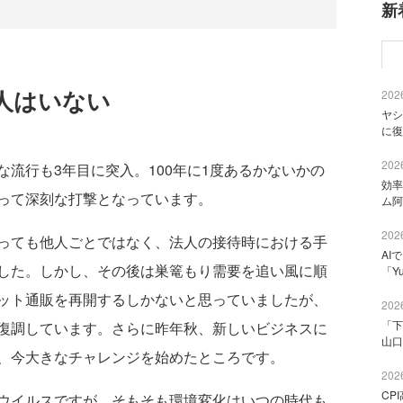
新
人はいない
2026
ヤシ
に復
2026
流行も3年目に突入。100年に1度あるかないかの
効率
って深刻な打撃となっています。
ム阿
2026
っても他人ごとではなく、法人の接待時における手
AI
した。しかし、その後は巣篭もり需要を追い風に順
「Y
ット通販を再開するしかないと思っていましたが、
2026
「下
復調しています。さらに昨年秋、新しいビジネスに
山口
、今大きなチャレンジを始めたところです。
2026
CP
ウイルスですが、そもそも環境変化はいつの時代も