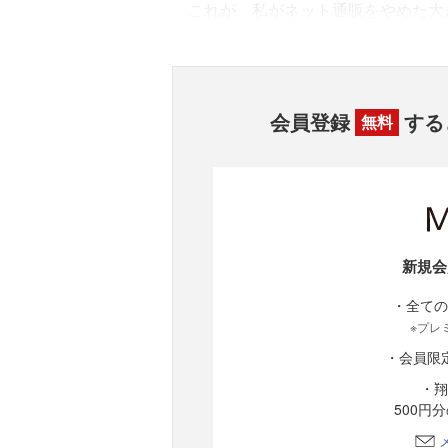
これが、私がネット通販をやめた大
会員登録
する
無料
新規会
・全ての
※プレ
・会員限
・翔
500円