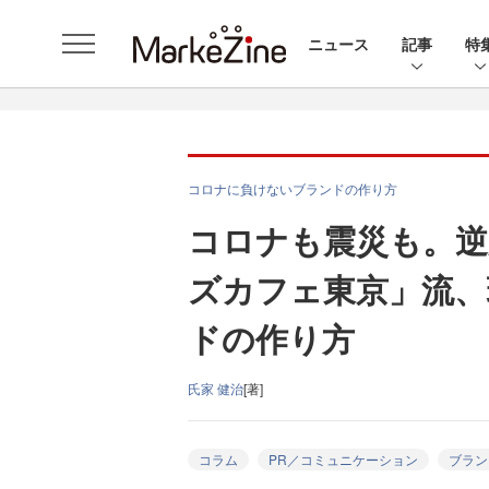
ニュース
記事
特
コロナに負けないブランドの作り方
コロナも震災も。逆
ズカフェ東京」流、
ドの作り方
氏家 健治
[著]
コラム
PR／コミュニケーション
ブラン