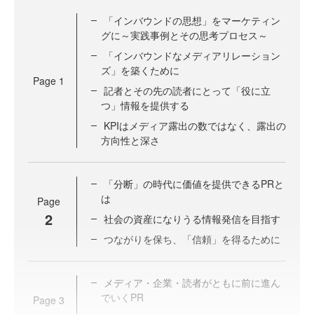
「インバウンドの思想」をマーケティン
グに～実践事例とその思考プロセス～
「インバウンドなメディアリレーション
ズ」を築くために
Page
1
記者とその先の読者にとって「役に立
つ」情報を提供する
KPIはメディア露出の数ではなく、露出の
方向性と深さ
「分断」の時代に価値を提供できるPRと
は
Page
2
社会の資産になりうる情報発信を目指す
つながりを保ち、「信頼」を得るために
メディア・企業・読者がともに前に進ん
でいくPR
Page
3