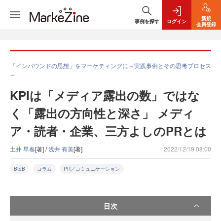
新規
事例を探す
ログイン
会員登録
「インバウンドの思想」をマーケティングに～実践事例とその思考プロセス
～
KPIは「メディア露出の数」ではな
く「露出の方向性と深さ」 メディ
ア・読者・企業、三方よしのPRとは
土井 早春
[著] /
浅井 有美
[著]
2022/12/19 08:00
BtoB
コラム
PR／コミュニケーション
目次