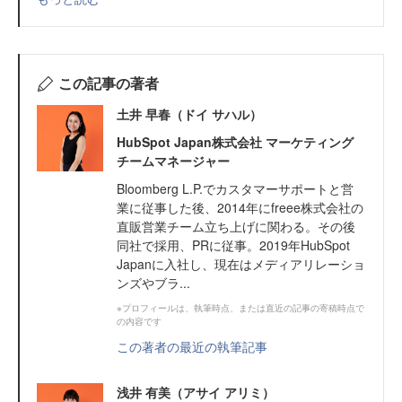
この記事の著者
土井 早春（ドイ サハル）
HubSpot Japan株式会社 マーケティング
チームマネージャー
Bloomberg L.P.でカスタマーサポートと営
業に従事した後、2014年にfreee株式会社の
直販営業チーム立ち上げに関わる。その後
同社で採用、PRに従事。2019年HubSpot
Japanに入社し、現在はメディアリレーショ
ンズやブラ...
※プロフィールは、執筆時点、または直近の記事の寄稿時点で
の内容です
この著者の最近の執筆記事
浅井 有美（アサイ アリミ）