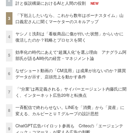
計と仮説構築におけるAIと人間の役割
NEW
「下剋上したいなら、これから数年はボーナスタイム」山
3
口義宏さんに聞くマーケターのスキルアップ
ヤシノミ洗剤は「看板商品に傷が付いた状態」からいかに
4
復活したのか？戦略とプロセスを聞く
効率化の時代にあえて“超属人化”を選ぶ理由 アナグラム阿
5
部氏が語るAI時代の経営・マネジメント論
なぜショート動画の「CM流用」は成果が出ないのか？購買
6
データが示す、店頭売上を動かす条件
「“分業”は再定義される」サイバーエージェント内藤氏に聞
7
く、インターネット広告20年と転換点
一斉配信で終わらせない。LINEを「消費」から「資産」に
8
変える、カルビーとＵＴグループの設計思想
ChatGPT広告パイロット参画も Criteoの「エージェンテ
9
ィック・コマース」が変える広告の判断