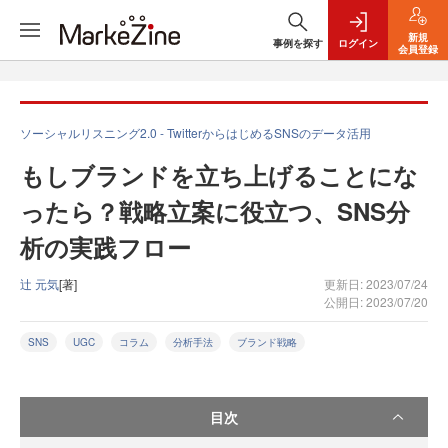
新規
事例を探す
ログイン
会員登録
ソーシャルリスニング2.0 - TwitterからはじめるSNSのデータ活用
もしブランドを立ち上げることにな
ったら？戦略立案に役立つ、SNS分
析の実践フロー
辻 元気
[著]
更新日: 2023/07/24
公開日: 2023/07/20
SNS
UGC
コラム
分析手法
ブランド戦略
目次