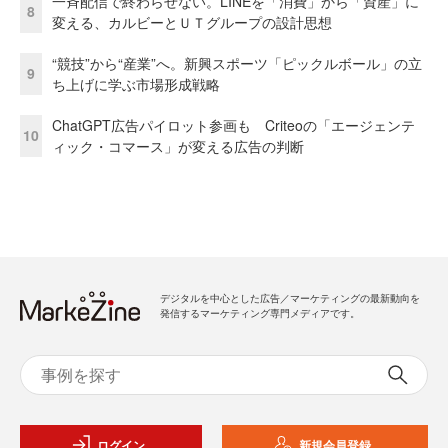
一斉配信で終わらせない。LINEを「消費」から「資産」に
8
変える、カルビーとＵＴグループの設計思想
“競技”から“産業”へ。新興スポーツ「ピックルボール」の立
9
ち上げに学ぶ市場形成戦略
ChatGPT広告パイロット参画も Criteoの「エージェンテ
10
ィック・コマース」が変える広告の判断
デジタルを中心とした広告／マーケティングの最新動向を
発信するマーケティング専門メディアです。
ログイン
新規会員登録