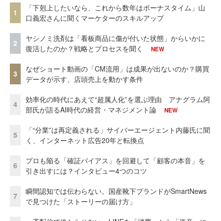
「下剋上したいなら、これから数年はボーナスタイム」山
1
口義宏さんに聞くマーケターのスキルアップ
ヤシノミ洗剤は「看板商品に傷が付いた状態」からいかに
2
復活したのか？戦略とプロセスを聞く
NEW
なぜショート動画の「CM流用」は成果が出ないのか？購買
3
データが示す、店頭売上を動かす条件
効率化の時代にあえて“超属人化”を選ぶ理由 アナグラム阿
4
部氏が語るAI時代の経営・マネジメント論
NEW
「“分業”は再定義される」サイバーエージェント内藤氏に聞
5
く、インターネット広告20年と転換点
プロも陥る「確証バイアス」を回避して「顧客の本音」を
6
引き出すには？インタビュー4つのコツ
瞬間認知では伝わらない。国産靴下ブランドがSmartNews
7
で見つけた「ストーリーの届け方」