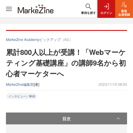
新規
事例を探す
ログイン
会員登録
MarkeZine Academyピックアップ
（AD）
累計800人以上が受講！「Webマーケ
ティング基礎講座」の講師9名から初
心者マーケターへ
MarkeZine編集部
[著]
2023/11/10 08:00
インタビュー／事例
目次