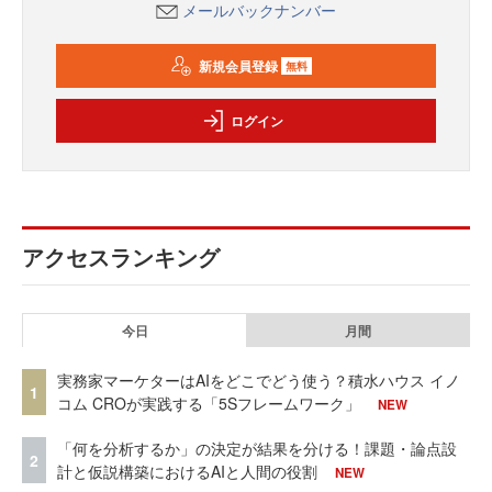
メールバックナンバー
新規会員登録
無料
ログイン
アクセスランキング
今日
月間
実務家マーケターはAIをどこでどう使う？積水ハウス イノ
1
コム CROが実践する「5Sフレームワーク」
NEW
「何を分析するか」の決定が結果を分ける！課題・論点設
2
計と仮説構築におけるAIと人間の役割
NEW