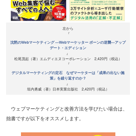
左から
『
沈黙のWebマーケティング —Webマーケッター ボーンの逆襲—アップ
デート・エディション
』
松尾茂起（著）エムディエヌコーポレーション 2,420円（税込）
『
デジタルマーケティングの定石 なぜマーケターは「成果の出ない施
策」を繰り返すのか？
』
垣内勇威（著）日本実業出版社 2,420円（税込）
ウェブマーケティングと改善方法を学びたい場合は、
拙書ですが以下をオススメします。