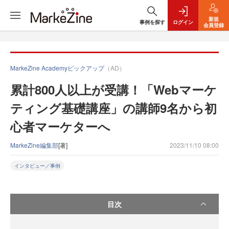
新規
事例を探す
ログイン
会員登録
MarkeZine Academyピックアップ
（AD）
累計800人以上が受講！「Webマーケ
ティング基礎講座」の講師9名から初
心者マーケターへ
MarkeZine編集部
[著]
2023/11/10 08:00
インタビュー／事例
目次