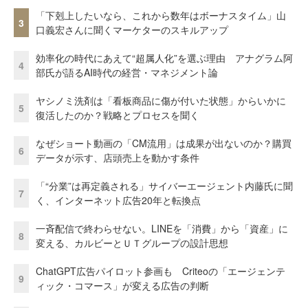
「下剋上したいなら、これから数年はボーナスタイム」山
3
口義宏さんに聞くマーケターのスキルアップ
効率化の時代にあえて“超属人化”を選ぶ理由 アナグラム阿
4
部氏が語るAI時代の経営・マネジメント論
ヤシノミ洗剤は「看板商品に傷が付いた状態」からいかに
5
復活したのか？戦略とプロセスを聞く
なぜショート動画の「CM流用」は成果が出ないのか？購買
6
データが示す、店頭売上を動かす条件
「“分業”は再定義される」サイバーエージェント内藤氏に聞
7
く、インターネット広告20年と転換点
一斉配信で終わらせない。LINEを「消費」から「資産」に
8
変える、カルビーとＵＴグループの設計思想
ChatGPT広告パイロット参画も Criteoの「エージェンテ
9
ィック・コマース」が変える広告の判断