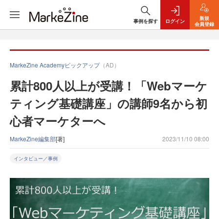
新規
事例を探す
ログイン
会員登録
MarkeZine Academyピックアップ
（AD）
累計800人以上が受講！「Webマーケ
ティング基礎講座」の講師9名から初
心者マーケターへ
MarkeZine編集部
[著]
2023/11/10 08:00
インタビュー／事例