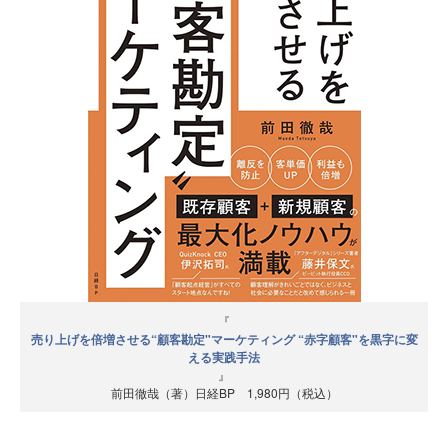
『
売り上げを倍増させる“顧客勘定"マーケティング “赤字顧客"を黒字に変
える実践手法
』
前田徹哉（著）日経BP 1,980円（税込）