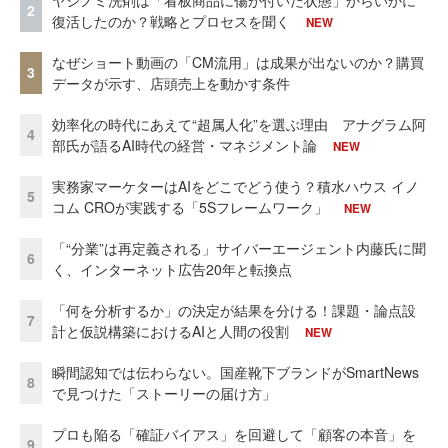
2
復活したのか？戦略とプロセスを聞く
NEW
なぜショート動画の「CM流用」は成果が出ないのか？購買
3
データが示す、店頭売上を動かす条件
効率化の時代にあえて“超属人化”を選ぶ理由 アナグラム阿
4
部氏が語るAI時代の経営・マネジメント論
NEW
実務家マーケターはAIをどこでどう使う？積水ハウス イノ
5
コム CROが実践する「5Sフレームワーク」
NEW
「“分業”は再定義される」サイバーエージェント内藤氏に聞
6
く、インターネット広告20年と転換点
「何を分析するか」の決定が結果を分ける！課題・論点設
7
計と仮説構築におけるAIと人間の役割
NEW
瞬間認知では伝わらない。国産靴下ブランドがSmartNews
8
で見つけた「ストーリーの届け方」
プロも陥る「確証バイアス」を回避して「顧客の本音」を
9