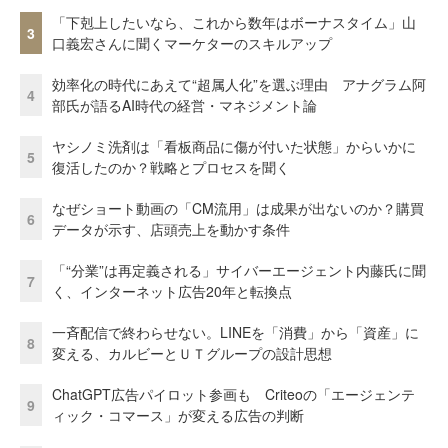
「下剋上したいなら、これから数年はボーナスタイム」山
3
口義宏さんに聞くマーケターのスキルアップ
効率化の時代にあえて“超属人化”を選ぶ理由 アナグラム阿
4
部氏が語るAI時代の経営・マネジメント論
ヤシノミ洗剤は「看板商品に傷が付いた状態」からいかに
5
復活したのか？戦略とプロセスを聞く
なぜショート動画の「CM流用」は成果が出ないのか？購買
6
データが示す、店頭売上を動かす条件
「“分業”は再定義される」サイバーエージェント内藤氏に聞
7
く、インターネット広告20年と転換点
一斉配信で終わらせない。LINEを「消費」から「資産」に
8
変える、カルビーとＵＴグループの設計思想
ChatGPT広告パイロット参画も Criteoの「エージェンテ
9
ィック・コマース」が変える広告の判断