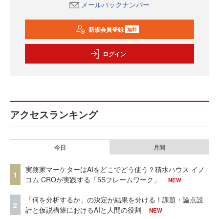
メールバックナンバー
新規会員登録
無料
ログイン
アクセスランキング
今日
月間
実務家マーケターはAIをどこでどう使う？積水ハウス イノ
1
コム CROが実践する「5Sフレームワーク」
NEW
「何を分析するか」の決定が結果を分ける！課題・論点設
2
計と仮説構築におけるAIと人間の役割
NEW