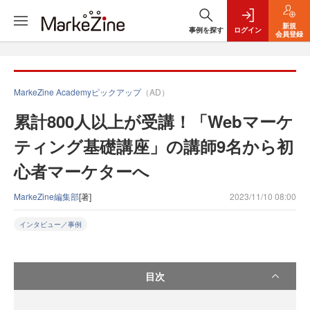
新規
事例を探す
ログイン
会員登録
MarkeZine Academyピックアップ
（AD）
累計800人以上が受講！「Webマーケ
ティング基礎講座」の講師9名から初
心者マーケターへ
MarkeZine編集部
[著]
2023/11/10 08:00
インタビュー／事例
目次