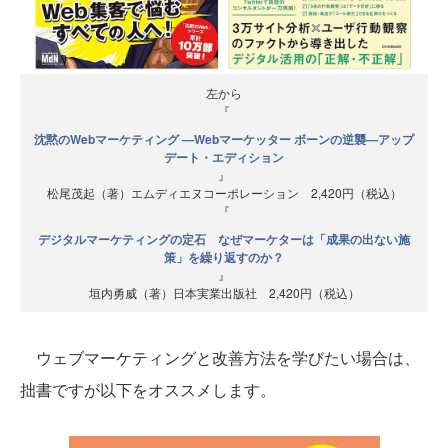
左から
『
沈黙のWebマーケティング —Webマーケッター ボーンの逆襲—アップ
デート・エディション
』
松尾茂起（著）エムディエヌコーポレーション 2,420円（税込）
『
デジタルマーケティングの定石 なぜマーケターは「成果の出ない施
策」を繰り返すのか？
』
垣内勇威（著）日本実業出版社 2,420円（税込）
ウェブマーケティングと改善方法を学びたい場合は、
拙書ですが以下をオススメします。