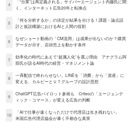
「“分業”は再定義される」サイバーエージェント内藤氏に聞
4
く、インターネット広告20年と転換点
「何を分析するか」の決定が結果を分ける！課題・論点設
5
計と仮説構築におけるAIと人間の役割
なぜショート動画の「CM流用」は成果が出ないのか？購買
6
データが示す、店頭売上を動かす条件
効率化の時代にあえて“超属人化”を選ぶ理由 アナグラム阿
7
部氏が語るAI時代の経営・マネジメント論
一斉配信で終わらせない。LINEを「消費」から「資産」に
8
変える、カルビーとＵＴグループの設計思想
ChatGPT広告パイロット参画も Criteoの「エージェンテ
9
ィック・コマース」が変える広告の判断
「AIで仕事が速くなっただけで代理店は生き残れない」
10
米国広告代理店協会が暴く不都合な真実