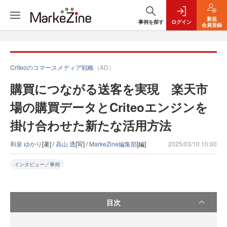
新規
事例を探す
ログイン
会員登録
Criteoのコマースメディア戦略
（AD）
購買につながる送客を実現 楽天市
場の購買データとCriteoエンジンを
掛け合わせた新たな活用方法
和泉 ゆかり
[著] /
高山 透
[写] /
MarkeZine編集部
[編]
2025/03/10 10:00
インタビュー／事例
目次