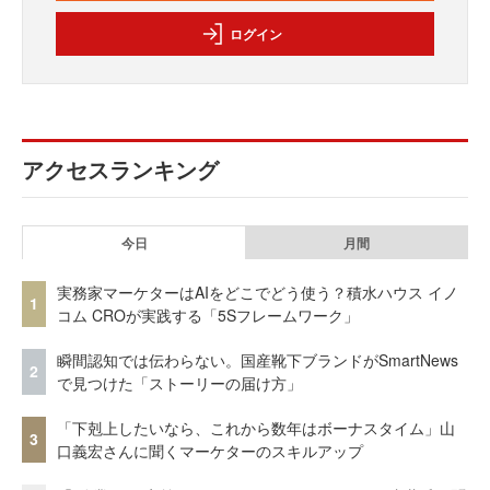
ログイン
アクセスランキング
今日
月間
実務家マーケターはAIをどこでどう使う？積水ハウス イノ
1
コム CROが実践する「5Sフレームワーク」
瞬間認知では伝わらない。国産靴下ブランドがSmartNews
2
で見つけた「ストーリーの届け方」
「下剋上したいなら、これから数年はボーナスタイム」山
3
口義宏さんに聞くマーケターのスキルアップ