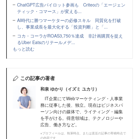
ChatGPT広告パイロット参画も Criteoの「エージェン
ティック・コマース」が変える...
AI時代に勝つマーケターの必修スキル 同質化を打破
し、事業成長を最大化する「投資判断」と「...
コカ・コーラがROAS3,750％達成 非計画購買を捉え
るUber Eatsのリテールメデ...
もっと読む
この記事の著者
和泉 ゆかり（イズミ ユカリ）
IT企業にてWebマーケティング・人事業
務に従事した後、独立。現在はビジネスパ
ーソン向けの媒体で、ライティング・編集
を手がける。得意領域は、テクノロジーや
広告、働き方など。
※プロフィールは、執筆時点、または直近の記事の寄稿時点で
の内容です